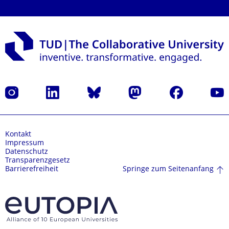
Instagram
LinkedIn
Bluesky
Mastodon
Facebook
Yout
Kontakt
Impressum
Datenschutz
Transparenzgesetz
Springe zum Seitenanfang
Barrierefreiheit