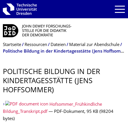
Zur Hauptnavigation springen
Zur Suche springen
Zum Inhalt springen
Breadcrumb-Menü
Startseite
Ressourcen
Dateien
Material zur Abendschule
Politische Bildung in der Kindertagesstätte (Jens Hoffsommer)
POLITISCHE BILDUNG IN DER
KINDERTAGESS­TÄTTE (JENS
HOFFSOMMER)
Hofsommer_Frühkindliche
Bildung_Transkript.pdf
— PDF-Dokument, 95 KB (98204
bytes)