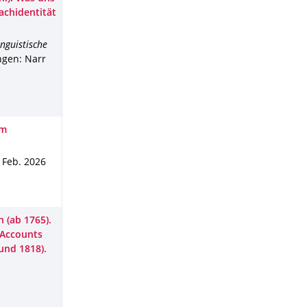
achidentität
nguistische
ngen
: Narr
om
 Feb. 2026
 (ab 1765).
l Accounts
und 1818).