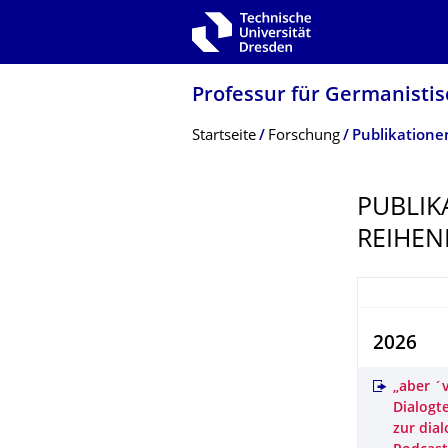
Zur Hauptnavigation springen
Zur Suche springen
Zum Inhalt springen
Professur für Germanistis
Breadcrumb-Menü
Startseite
Forschung
Publikatione
PUBLIK
REIHEN
2026
„aber ´v
Dialogt
zur dia