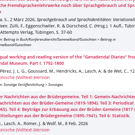
sche Fremdsprachenlehrwerke noch über Sprachgebrauch und Spr
n
, S.
,
2 März 2026
,
Sprachgebrauch und Sprachidentitäten: Variationsli
iven
.
Zülli, F., Eggenschwiler, R. & Dürscheid, C. (Hrsg.).
1 Aufl.
,
Tübi
 Attempto Verlag, Tübingen
,
S. 37-60
on: Beitrag in Buch/Konferenzbericht/Sammelband/Gutachten > Beitrag in
melband/Gutachten
ngual working and reading version of the "Genadendal Diaries" fr
dal Museum. Part I: 1792-1800
, Pérez, J. L. G., Goussard, M., Hendricks, A., Lasch, A. & de Wet, C.
,
12
onische (Volltext-)Version
n: Sonstige Veröffentlichung > Sonstiges
er Nachrichten aus der Brüdergemeine. Teil 1: Gemein-Nachrichten
Nachrichten aus der Brüder-Gemeine (1819-1894). Teil 3: Periodica
965). Teil 4: Beyträge zur Erbauung aus der Brüder-Gemeine (1817 
Mitteilungen aus der Brüdergemeine (1895-1941). Teil 6: Statistik.
J., Lasch, A., Römer, J. & Wolf, M.
,
8 Feb. 2026
onische (Volltext-)Version