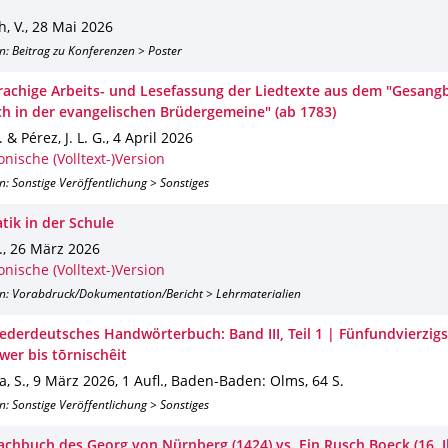
“
, V.
,
28 Mai 2026
n: Beitrag zu Konferenzen > Poster
achige Arbeits- und Lesefassung der Liedtexte aus dem "Gesan
h in der evangelischen Brüdergemeine" (ab 1783)
 & Pérez, J. L. G.
,
4 April 2026
onische (Volltext-)Version
n: Sonstige Veröffentlichung > Sonstiges
ik in der Schule
.
,
26 März 2026
onische (Volltext-)Version
on: Vorabdruck/Dokumentation/Bericht > Lehrmaterialien
iederdeutsches Handwörterbuch: Band III, Teil 1 | Fünfundvierzigs
wer bis tōrnischêit
, S.
,
9 März 2026
,
1 Aufl.
,
Baden-Baden
: Olms
,
64 S.
n: Sonstige Veröffentlichung > Sonstiges
achbuch des Georg von Nürnberg (1424) vs. Ein Rusch Boeck (16. J