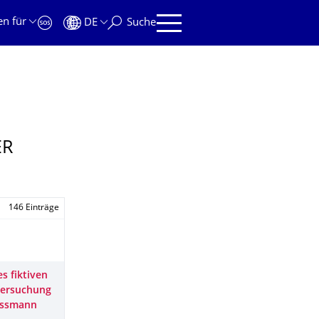
en für
DE
Suche
ER
146 Einträge
s fiktiven
tersuchung
Passmann