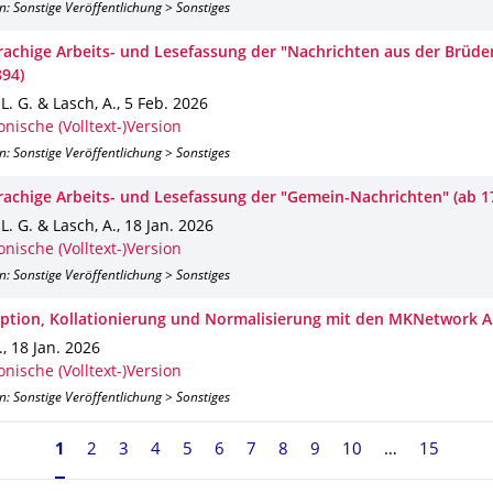
n: Sonstige Veröffentlichung > Sonstiges
achige Arbeits- und Lesefassung der "Nachrichten aus der Brüd
894)
 L. G. & Lasch, A.
,
5 Feb. 2026
onische (Volltext-)Version
n: Sonstige Veröffentlichung > Sonstiges
achige Arbeits- und Lesefassung der "Gemein-Nachrichten" (ab 1
 L. G. & Lasch, A.
,
18 Jan. 2026
onische (Volltext-)Version
n: Sonstige Veröffentlichung > Sonstiges
iption, Kollationierung und Normalisierung mit den MKNetwork 
.
,
18 Jan. 2026
onische (Volltext-)Version
n: Sonstige Veröffentlichung > Sonstiges
Seite 1, aktuell ausgewählt
1
2
3
4
5
6
7
8
9
10
15