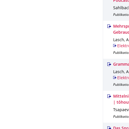
Podcast
Sahlbach
Publikatio
Mehrspr
Gebrauc
Lasch, A.
Elektr
Publikatio
Grammat
Lasch, A
Elektr
Publikati
Mitteln
| tôhou
Tsapaeva
Publikatio
Das Spr