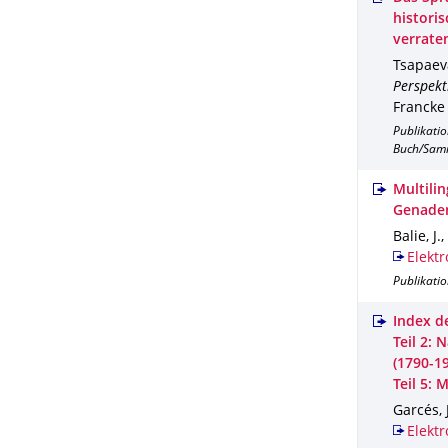
histori
verrate
Tsapaeva
Perspekt
Francke
Publikati
Buch/Sam
Multili
Genaden
Balie, J.
Elektr
Publikatio
Index d
Teil 2: 
(1790-1
Teil 5: 
Garcés, 
Elektr