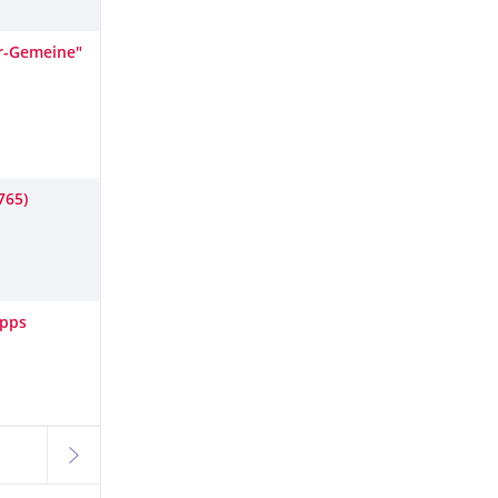
er-Gemeine"
765)
Apps
weiter