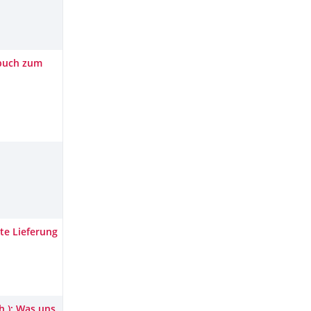
gbuch zum
te Lieferung
h.): Was uns