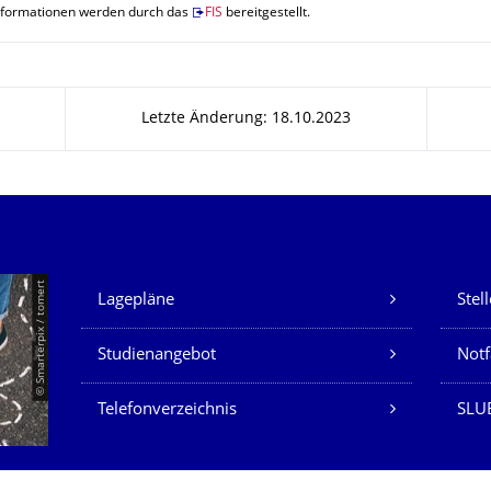
nformationen werden durch das
FIS
bereitgestellt.
Letzte Änderung: 18.10.2023
Unsere Dienste
© Smarterpix / tomert
Lagepläne
Stel
Studienangebot
Not
Telefonverzeichnis
SLUB