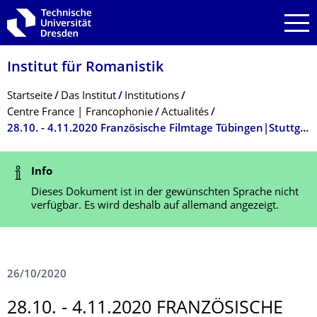
Zur Hauptnavigation springen
Zur Suche springen
Zum Inhalt springen
Institut für Romanistik
Breadcrumb-Menü
Startseite
Das Institut
Institutions
Centre France | Francophonie
Actualités
28.10. - 4.11.2020 Französische Filmtage Tübingen|Stuttgart ONLINE
Statusmeldung
Info
Dieses Dokument ist in der gewünschten Sprache nicht
verfügbar. Es wird deshalb auf allemand angezeigt.
26/10/2020
28.10. - 4.11.2020 FRANZÖSISCHE