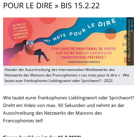
POUR LE DIRE » BIS 15.2.22
©
M
a
i
s
o
n
d
e
s
F
r
a
n
c
o
p
h
o
n
i
e
s
d
e
B
e
r
l
i
n
Header der Ausschreibung des internationalen Wettbewerbs des
Netzwerks der Maisons des Francophonies « Les mots pour le dire » - Wie
lautet euer frankophones Lieblingswort oder Sprichwort? - 2022.
Wie lautet eurer frankophones Lieblingswort oder Sprichwort?
Dreht ein Video von max. 90 Sekunden und nehmt an der
Ausschreibung des Netzwerks der Maisons des
Francophonies teil!