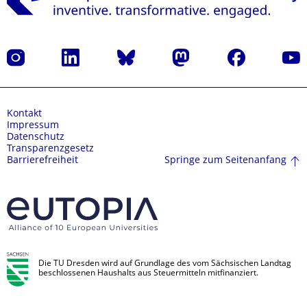
Instagram
LinkedIn
Bluesky
Mastodon
Facebook
Yout
Kontakt
Impressum
Datenschutz
Transparenzgesetz
Springe zum Seitenanfang
Barrierefreiheit
Die TU Dresden wird auf Grundlage des vom Sächsischen Landtag
beschlossenen Haushalts aus Steuermitteln mitfinanziert.