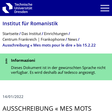
Zur Hauptnavigation springen
Zur Suche springen
Zum Inhalt springen
Institut für Romanistik
Breadcrumb-Menü
Startseite
Das Institut
Einrichtungen
Centrum Frankreich | Frankophonie
News
Ausschreibung « Mes mots pour le dire » bis 15.2.22
Statusmeldung
Informazioni
Dieses Dokument ist in der gewünschten Sprache nicht
verfügbar. Es wird deshalb auf tedesco angezeigt.
14/01/2022
AUSSCHREIBUNG « MES MOTS