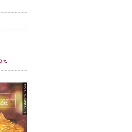
Ort.
© Programmkino Ost