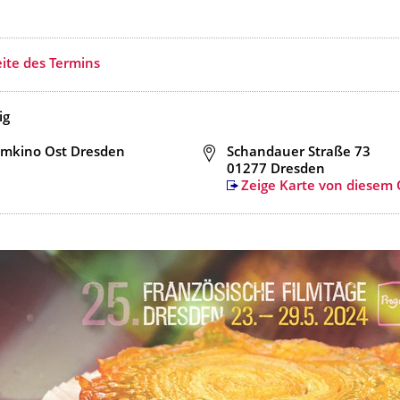
ite des Termins
ig
mkino Ost Dresden
Adresse
Schandauer Straße 73
01277 Dresden
Zeige Karte von diesem 