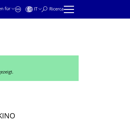
en für
IT
Ricerca
ezeigt.
KINO