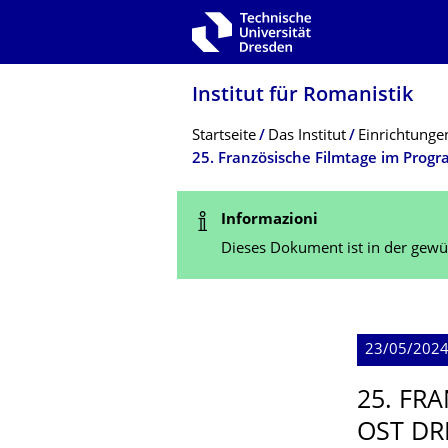
Zur Hauptnavigation springen
Zur Suche springen
Zum Inhalt springen
Institut für Romanistik
Breadcrumb-Menü
Startseite
Das Institut
Einrichtunge
25. Französische Filmtage im Pro
Statusmeldung
Informazioni
Dieses Dokument ist in der gewün
23/05/2024
25. FR
OST DR