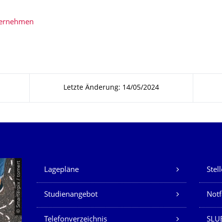
bernehmen
Letzte Änderung: 14/05/2024
Unsere Dienste
© Smarterpix / tomert
Lagepläne
Stel
Studienangebot
Not
Telefonverzeichnis
SLUB