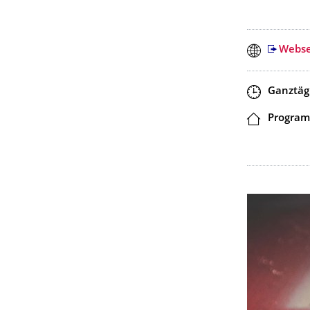
Webse
Zeit
Ganztäg
Ort
Program