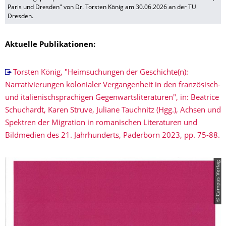
Paris und Dresden" von Dr. Torsten König am 30.06.2026 an der TU
Dresden.
Aktuelle Publikationen:
Torsten König, "Heimsuchungen der Geschichte(n):
Narrativierungen kolonialer Vergangenheit in den französisch-
und italienischsprachigen Gegenwartsliteraturen", in: Beatrice
Schuchardt, Karen Struve, Juliane Tauchnitz (Hgg.), Achsen und
Spektren der Migration in romanischen Literaturen und
Bildmedien des 21. Jahrhunderts, Paderborn 2023, pp. 75-88.
© Campus Verlag