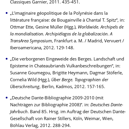
Classiques Garnier, 2011. 435-451.
„L’imaginaire géopolitique de la Polynésie dans la
littérature française: de Bougainville à Chantal T. Spitz“, in:
Ottmar Ette, Gesine Müller (Hgg.),
Worldwide. Archipels de
la mondialisation. Archipiélagos de la globalización. A
TransArea Symposium
, Frankfurt a. M. / Madrid, Vervuert /
Iberoamericana, 2012. 129-148.
„Die verborgenen Eingeweide des Berges. Landschaft und
Episteme in Chateaubriands Vulkanbeschreibungen“, in:
Susanne Goumegou, Brigitte Heymann, Dagmar Stöferle,
Cornelia Wild (Hgg.),
Über Berge. Topographien der
Überschreitung
, Berlin, Kadmos, 2012. 157-165.
„Deutsche Dante-Bibliographie 2009-2010 (mit
Nachträgen zur Bibliographie 2008)“. in:
Deutsches Dante-
Jahrbuch
. Band 85. Hrsg. im Auftrag der Deutschen Dante-
Gesellschaft von Rainer Stillers, Köln, Weimar, Wien,
Böhlau Verlag, 2012. 288-294.