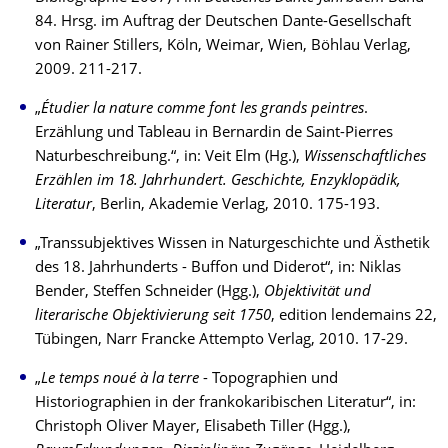
84. Hrsg. im Auftrag der Deutschen Dante-Gesellschaft
von Rainer Stillers, Köln, Weimar, Wien, Böhlau Verlag,
2009. 211-217.
„
Étudier la nature comme font les grands peintres
.
Erzählung und Tableau in Bernardin de Saint-Pierres
Naturbeschreibung.“, in: Veit Elm (Hg.),
Wissenschaftliches
Erzählen im 18. Jahrhundert. Geschichte, Enzyklopädik,
Literatur
, Berlin, Akademie Verlag, 2010. 175-193.
„Transsubjektives Wissen in Naturgeschichte und Ästhetik
des 18. Jahrhunderts - Buffon und Diderot“, in: Niklas
Bender, Steffen Schneider (Hgg.),
Objektivität und
literarische Objektivierung seit 1750
, edition lendemains 22,
Tübingen, Narr Francke Attempto Verlag, 2010. 17-29.
„
Le temps noué à la terre
- Topographien und
Historiographien in der frankokaribischen Literatur“, in:
Christoph Oliver Mayer, Elisabeth Tiller (Hgg.),