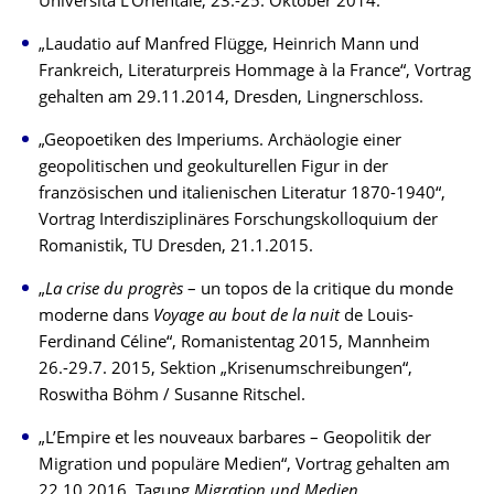
Università L’Orientale, 23.-25. Oktober 2014.
„Laudatio auf Manfred Flügge, Heinrich Mann und
Frankreich, Literaturpreis Hommage à la France“, Vortrag
gehalten am 29.11.2014, Dresden, Lingnerschloss.
„Geopoetiken des Imperiums. Archäologie einer
geopolitischen und geokulturellen Figur in der
französischen und italienischen Literatur 1870-1940“,
Vortrag Interdisziplinäres Forschungskolloquium der
Romanistik, TU Dresden, 21.1.2015.
„
La crise du progrès
– un topos de la critique du monde
moderne dans
Voyage au bout de la nuit
de Louis-
Ferdinand Céline“, Romanistentag 2015, Mannheim
26.-29.7. 2015, Sektion „Krisenumschreibungen“,
Roswitha Böhm / Susanne Ritschel.
„L’Empire et les nouveaux barbares – Geopolitik der
Migration und populäre Medien“, Vortrag gehalten am
22.10.2016, Tagung
Migration und Medien
,