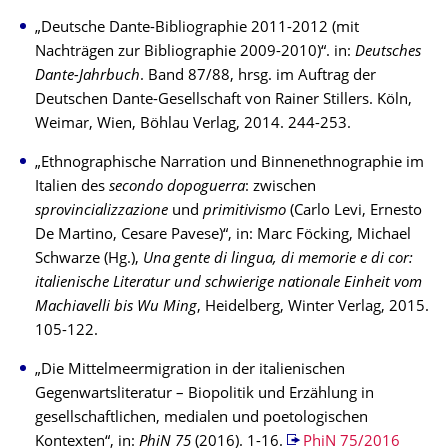
„Deutsche Dante-Bibliographie 2011-2012 (mit
Nachträgen zur Bibliographie 2009-2010)“. in:
Deutsches
Dante-Jahrbuch
. Band 87/88, hrsg. im Auftrag der
Deutschen Dante-Gesellschaft von Rainer Stillers. Köln,
Weimar, Wien, Böhlau Verlag, 2014. 244-253.
„Ethnographische Narration und Binnenethnographie im
Italien des
secondo dopoguerra
: zwischen
sprovincializzazione
und
primitivismo
(Carlo Levi, Ernesto
De Martino, Cesare Pavese)“, in: Marc Föcking, Michael
Schwarze (Hg.),
Una gente di lingua, di memorie e di cor:
italienische Literatur und schwierige nationale Einheit vom
Machiavelli bis Wu Ming
, Heidelberg, Winter Verlag, 2015.
105-122.
„Die Mittelmeermigration in der italienischen
Gegenwartsliteratur – Biopolitik und Erzählung in
gesellschaftlichen, medialen und poetologischen
Kontexten“, in:
PhiN 75
(2016). 1-16.
PhiN 75/2016