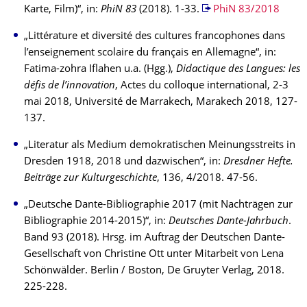
Karte, Film)“, in:
PhiN 83
(2018). 1-33.
PhiN 83/2018
„Littérature et diversité des cultures francophones dans
l’enseignement scolaire du français en Allemagne“, in:
Fatima-zohra Iflahen u.a. (Hgg.),
Didactique des Langues: les
défis de l’innovation
, Actes du colloque international, 2-3
mai 2018, Université de Marrakech, Marakech 2018, 127-
137.
„Literatur als Medium demokratischen Meinungsstreits in
Dresden 1918, 2018 und dazwischen“, in:
Dresdner Hefte.
Beiträge zur Kulturgeschichte
, 136, 4/2018. 47-56.
„Deutsche Dante-Bibliographie 2017 (mit Nachträgen zur
Bibliographie 2014-2015)“, in:
Deutsches Dante-Jahrbuch
.
Band 93 (2018). Hrsg. im Auftrag der Deutschen Dante-
Gesellschaft von Christine Ott unter Mitarbeit von Lena
Schönwälder. Berlin / Boston, De Gruyter Verlag, 2018.
225-228.