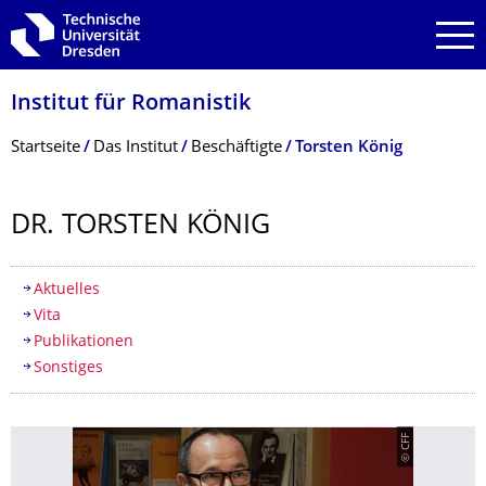
Zur Hauptnavigation springen
Zur Suche springen
Zum Inhalt springen
Institut für Romanistik
Breadcrumb-Menü
Startseite
Das Institut
Beschäftigte
Torsten König
DR. TORSTEN KÖNIG
Inhaltsverzeichnis
Aktuelles
Vita
Publikationen
Sonstiges
© CFF