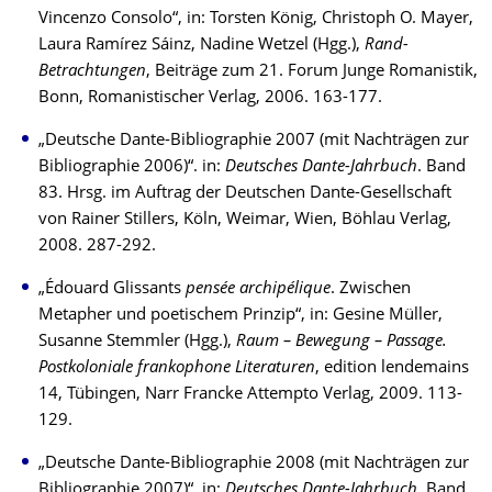
Vincenzo Consolo“, in: Torsten König, Christoph O. Mayer,
Laura Ramírez Sáinz, Nadine Wetzel (Hgg.),
Rand-
Betrachtungen
, Beiträge zum 21. Forum Junge Romanistik,
Bonn, Romanistischer Verlag, 2006. 163-177.
„Deutsche Dante-Bibliographie 2007 (mit Nachträgen zur
Bibliographie 2006)“. in:
Deutsches Dante-Jahrbuch
. Band
83. Hrsg. im Auftrag der Deutschen Dante-Gesellschaft
von Rainer Stillers, Köln, Weimar, Wien, Böhlau Verlag,
2008. 287-292.
„Édouard Glissants
pensée archipélique
. Zwischen
Metapher und poetischem Prinzip“, in: Gesine Müller,
Susanne Stemmler (Hgg.),
Raum – Bewegung – Passage.
Postkoloniale frankophone Literaturen
, edition lendemains
14, Tübingen, Narr Francke Attempto Verlag, 2009. 113-
129.
„Deutsche Dante-Bibliographie 2008 (mit Nachträgen zur
Bibliographie 2007)“. in:
Deutsches Dante-Jahrbuch
. Band