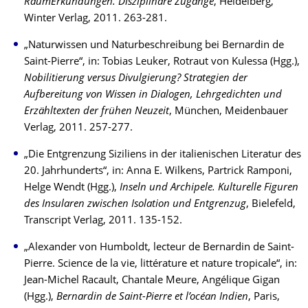
RaumErkundungen. Disziplinäre Zugänge
, Heidelberg,
Winter Verlag, 2011. 263-281.
„Naturwissen und Naturbeschreibung bei Bernardin de
Saint-Pierre“, in: Tobias Leuker, Rotraut von Kulessa (Hgg.),
Nobilitierung versus Divulgierung? Strategien der
Aufbereitung von Wissen in Dialogen, Lehrgedichten und
Erzähltexten der frühen Neuzeit
, München, Meidenbauer
Verlag, 2011. 257-277.
„Die Entgrenzung Siziliens in der italienischen Literatur des
20. Jahrhunderts“, in: Anna E. Wilkens, Partrick Ramponi,
Helge Wendt (Hgg.),
Inseln und Archipele. Kulturelle Figuren
des Insularen zwischen Isolation und Entgrenzug
, Bielefeld,
Transcript Verlag, 2011. 135-152.
„Alexander von Humboldt, lecteur de Bernardin de Saint-
Pierre. Science de la vie, littérature et nature tropicale“, in:
Jean-Michel Racault, Chantale Meure, Angélique Gigan
(Hgg.),
Bernardin de Saint-Pierre et l’océan Indien
, Paris,