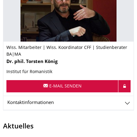
Wiss. Mitarbeiter | Wiss. Koordinator CFF | Studienberater
BA|MA
Name
Dr. phil.
Torsten
König
Institut für Romanistik
E-MAIL SENDEN
Kontaktinformationen
Aktuelles