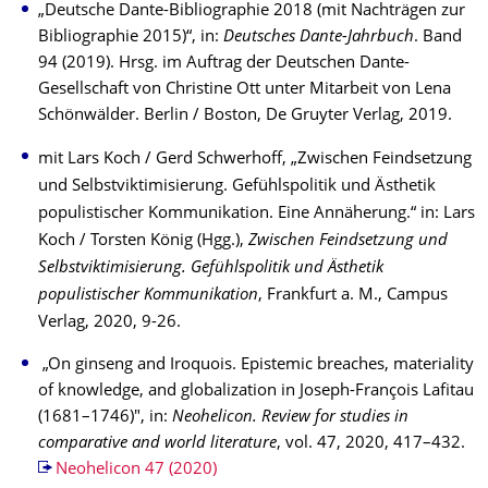
„Deutsche Dante-Bibliographie 2018 (mit Nachträgen zur
Bibliographie 2015)“, in:
Deutsches Dante-Jahrbuch
. Band
94 (2019). Hrsg. im Auftrag der Deutschen Dante-
Gesellschaft von Christine Ott unter Mitarbeit von Lena
Schönwälder. Berlin / Boston, De Gruyter Verlag, 2019.
mit Lars Koch / Gerd Schwerhoff, „Zwischen Feindsetzung
und Selbstviktimisierung. Gefühlspolitik und Ästhetik
populistischer Kommunikation. Eine Annäherung.“ in: Lars
Koch / Torsten König (Hgg.),
Zwischen Feindsetzung und
Selbstviktimisierung. Gefühlspolitik und Ästhetik
populistischer Kommunikation
, Frankfurt a. M., Campus
Verlag, 2020, 9-26.
„On ginseng and Iroquois. Epistemic breaches, materiality
of knowledge, and globalization in Joseph-François Lafitau
(1681–1746)", in:
Neohelicon.
Review for studies in
comparative and world literature
, vol. 47, 2020, 417–432.
Neohelicon 47 (2020)