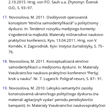
2.10.2015. Hrsg. von P.Û. Sauh u.a. Zhytomyr: Êvenok
O.O., S. 93–97.
Novosolova, M. 2011. Osoblyvosti operuvannâ
konceptom “etnična samoidentyfikaciâ” u polityčnomy
dyskursi. In: Tendenciï rozvytku medijnogo kontenty:
sʼogodennâ ta majbuttâ. Materialy mižnarodnoï naukovo-
praktyčnoï konferenciï, Kyiv, 13.04.2011. Hrsg. von V.
Kornêêv, V. Zagorodnûk. Kyiv: Instytut žurnalistyky, S. 75–
76.
Novosolova, M. 2011. Konceptualizaciâ etničnoï
samoidentyfikaciï u medijnomu dyskursi. In: Materialy
Vseukraïnsʹkoï naukovo-praktyčnoï konferenciï “Peršyj
krok u nauku”. Nr. 7. Lugansʹk: Poligraf-resurs, S. 87– 91.
Novosolova, M. 2010. Leksyko-semantyčni zasoby
konstruûvannâ ukraïnsʼkogo polityčnogo dyskursu (na
materiali agitacijnyh vydanʹ periodu peredvyborčoï
kampaniï). In: Materialy Vseukraïnsʹkoï naukovopraktyčnoï