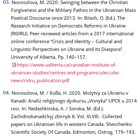
Novosolova, M. 2020. Swinging between the Christian
Forgiveness and the Military Pathos in the Ukrainian Mass
Poetical Discourse since 2013. In: Bilash, O. (Ed.). The
Research Initiative on Democratic Reforms in Ukraine
(RIDRU). Peer reviewed articles from a 2017 international
online conference “Crisis and Identity – Cultural and
Linguistic Perspectives on Ukraine and its Diaspora”.
University of Alberta. Pp. 140–157.
https://www.ualberta.ca/canadian-institute-of-
ukrainian-studies/centres-and-programs/ulec/ulec-
news/ridru_publication.pdf
Novosolova, M. / Kuße, H. 2020. Molytvy za Ukraїnu v
Kanadi: Analiz religijnogo dyskursu „Visnyka” UPCK u 2014
roci. In: Nedashkivska, A. / Soroka, M. (Ed.).
Zachidnokanads’kyj zbirnyk 8. Vol. XLVIII. Collected
papers on Ukrainian life in western Canada. Shevchenko
Scientific Society Of Canada. Edmonton, Ostrog. 179–193.