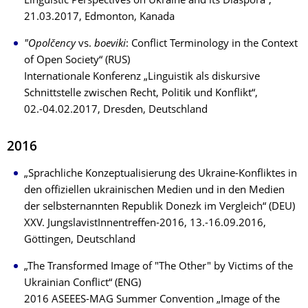
Linguistic Perspectives on Ukraine and its Diaspora“,
21.03.2017, Edmonton, Kanada
"Opolčency
vs.
boeviki
: Conflict Terminology in the Context
of Open Society“ (RUS)
Internationale Konferenz „Linguistik als diskursive
Schnittstelle zwischen Recht, Politik und Konflikt“,
02.-04.02.2017, Dresden, Deutschland
2016
„Sprachliche Konzeptualisierung des Ukraine-Konfliktes in
den offiziellen ukrainischen Medien und in den Medien
der selbsternannten Republik Donezk im Vergleich“ (DEU)
XXV. JungslavistInnentreffen-2016, 13.-16.09.2016,
Göttingen, Deutschland
„The Transformed Image of "The Other" by Victims of the
Ukrainian Conflict“ (ENG)
2016 ASEEES-MAG Summer Convention „Image of the