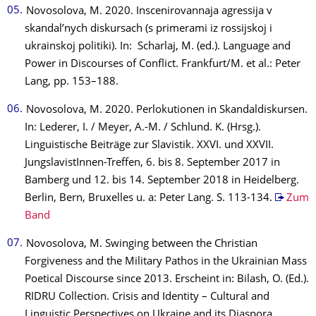
Novosolova, M. 2020. Inscenirovannaja agressija v
skandal’nych diskursach (s primerami iz rossijskoj i
ukrainskoj politiki). In: Scharlaj, M. (ed.). Language and
Power in Discourses of Conflict. Frankfurt/M. et al.: Peter
Lang, pp. 153–188.
Novosolova, M. 2020. Perlokutionen in Skandaldiskursen.
In: Lederer, I. / Meyer, A.-M. / Schlund. K. (Hrsg.).
Linguistische Beiträge zur Slavistik. XXVI. und XXVII.
JungslavistInnen-Treffen, 6. bis 8. September 2017 in
Bamberg und 12. bis 14. September 2018 in Heidelberg.
Berlin, Bern, Bruxelles u. a: Peter Lang. S. 113-134.
Zum
Band
Novosolova, M. Swinging between the Christian
Forgiveness and the Military Pathos in the Ukrainian Mass
Poetical Discourse since 2013. Erscheint in: Bilash, O. (Ed.).
RIDRU Collection. Crisis and Identity – Cultural and
Linguistic Perspectives on Ukraine and its Diaspora.