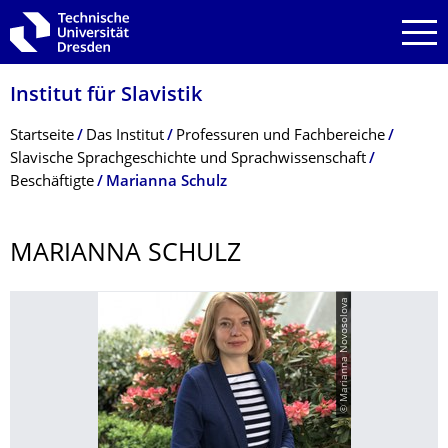
Zur Hauptnavigation springen
Zur Suche springen
Zum Inhalt springen
Institut für Slavistik
Breadcrumb-Menü
Startseite
Das Institut
Professuren und Fachbereiche
Slavische Sprachgeschichte und Sprachwissenschaft
Beschäftigte
Marianna Schulz
MARIANNA SCHULZ
© Marianna Novosolova