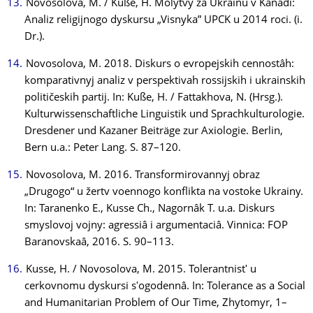
Novosolova, M. / Kuße, H. Molytvy za Ukraїnu v Kanadi:
Analiz religijnogo dyskursu „Visnyka” UPCK u 2014 roci. (i.
Dr.).
Novosolova, M. 2018. Diskurs o evropejskih cennostâh:
komparativnyj analiz v perspektivah rossijskih i ukrainskih
političeskih partij. In: Kuße, H. / Fattakhova, N. (Hrsg.).
Kulturwissenschaftliche Linguistik und Sprachkulturologie.
Dresdener und Kazaner Beiträge zur Axiologie. Berlin,
Bern u.a.: Peter Lang. S. 87–120.
Novosolova, M. 2016. Transformirovannyj obraz
„Drugogo“ u žertv voennogo konflikta na vostoke Ukrainy.
In: Taranenko E., Kusse Ch., Nagornâk T. u.a. Diskurs
smyslovoj vojny: agressiâ i argumentaciâ. Vinnica: FOP
Baranovskaâ, 2016. S. 90–113.
Kusse, H. / Novosolova, M. 2015. Tolerantnistʹ u
cerkovnomu dyskursi sʹogodennâ. In: Tolerance as a Social
and Humanitarian Problem of Our Time, Zhytomyr, 1–