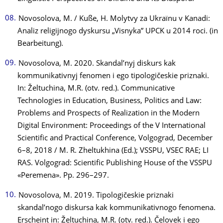
Novosolova, M. / Kuße, H. Molytvy za Ukraїnu v Kanadi:
Analiz religijnogo dyskursu „Visnyka” UPCK u 2014 roci. (in
Bearbeitung).
Novosolova, M. 2020. Skandal’nyj diskurs kak
kommunikativnyj fenomen i ego tipologičeskie priznaki.
In: Želtuchina, M.R. (otv. red.). Communicative
Technologies in Education, Business, Politics and Law:
Problems and Prospects of Realization in the Modern
Digital Environment: Proceedings of the V International
Scientific and Practical Conference, Volgograd, December
6–8, 2018 / M. R. Zheltukhina (Ed.); VSSPU, VSEC RAE; LI
RAS. Volgograd: Scientific Publishing House of the VSSPU
«Peremena». Pp. 296–297.
Novosolova, M. 2019. Tipologičeskie priznaki
skandal’nogo diskursa kak kommunikativnogo fenomena.
Erscheint in: Želtuchina, M.R. (otv. red.). Čelovek i ego