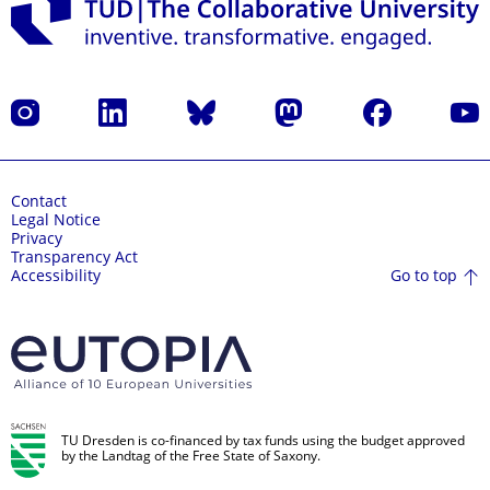
Instagram
LinkedIn
Bluesky
Mastodon
Facebook
YouT
Contact
Legal Notice
Privacy
Transparency Act
Go to top
Accessibility
TU Dresden is co-financed by tax funds using the budget approved
by the Landtag of the Free State of Saxony.