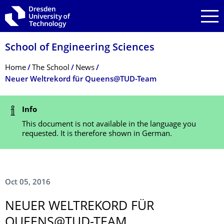
Skip to main navigation
Skip to search
Skip to content
School of Engineering Sciences
Breadcrumb Menu
Home
The School
News
Neuer Weltrekord für Queens@TUD-Team
Status Message
Info
This document is not available in the language you
requested. It is therefore shown in German.
Oct 05, 2016
NEUER WELTREKORD FÜR
QUEENS@TUD-TEAM