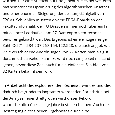
wurden. Für eine Aussicht auf Erfolg bedurfte es der weiteren
mathematischen Optimierung des algorithmischen Ansatzes
und einer enormen Steigerung der Leistungsfähigkeit von
FPGAs. Schließlich mussten diverse FPGA-Boards an der
Fakultät Informatik der TU Dresden immer noch über ein Jahr
mit all ihrer Leerlaufzeit am 27-Damenproblem rechnen,
bevor es geknackt war. Das Ergebnis ist eine einzige riesige
Zahl, Q(27) = 234.907.967.154.122.528, die auch angibt, wie
viele verschiedene Anordnungen von 27 Karten man als gut
durchmischt ansehen kann. Es wird noch einige Zeit ins Land
gehen, bevor diese Zahl auch für ein einfaches Skatblatt von
32 Karten bekannt sein wird.
In Anbetracht des explodierenden Rechenaufwandes und des
dadurch begründeten langsamer werdenden Fortschritts bei
der Analyse neuer Brettgrößen wird dieser Rekord
wahrscheinlich über einige Jahre bestehen bleiben. Auch die
Bestätigung dieses neuen Ergebnisses durch eine