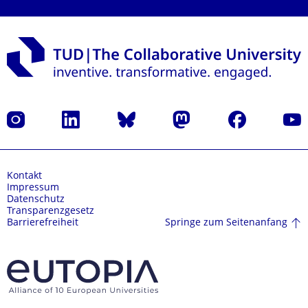
Instagram
LinkedIn
Bluesky
Mastodon
Facebook
Yout
Kontakt
Impressum
Datenschutz
Transparenzgesetz
Springe zum Seitenanfang
Barrierefreiheit