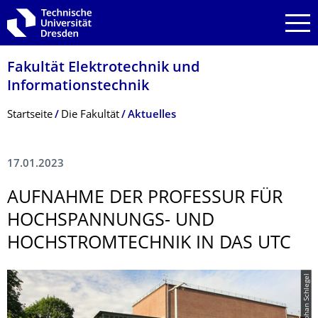
Zur Hauptnavigation springen
Zur Suche springen
Zum Inhalt springen
Fakultät Elektrotechnik und
Informationstech­nik
Breadcrumb-Menü
Startseite
Die Fakultät
Aktuelles
17.01.2023
AUFNAHME DER PROFESSUR FÜR
HOCHSPANNUNGS- UND
HOCHSTROMTECH­NIK IN DAS UTC
© Stephan Schlegel