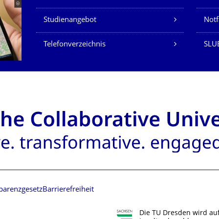
Studienangebot
Not
Telefonverzeichnis
SLU
parenzgesetz
Barrierefreiheit
Die TU Dresden wird au