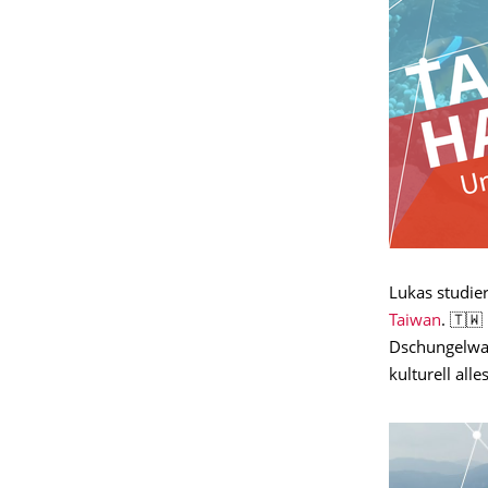
Lukas studie
Taiwan
. 🇹
Dschungelwan
kulturell alle