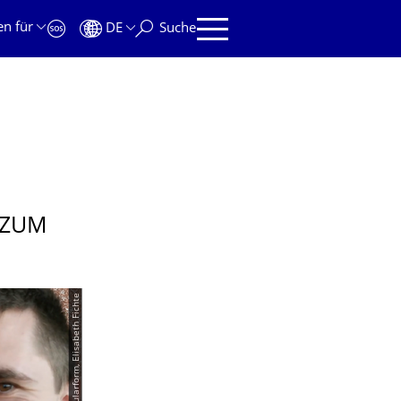
en für
DE
Suche
 ZUM
© regularform, Elisabeth Fichte