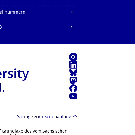
fallnummern
B
Instagram
LinkedIn
Bluesky
Mastodon
Facebook
Youtube
Springe zum Seitenanfang
f Grundlage des vom Sächsischen