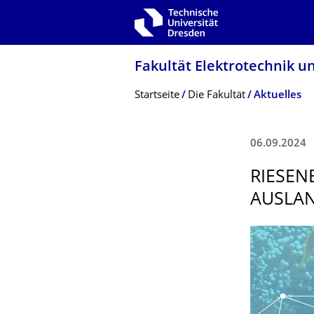
Zur Hauptnavigation springen
Zur Suche springen
Zum Inhalt springen
Fakultät Elektrotechnik u
Breadcrumb-Menü
Startseite
Die Fakultät
Aktuelles
06.09.2024
RIESEN
AUSLAN