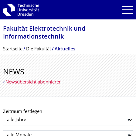
Zur Hauptnavigation springen
Zur Suche springen
Zum Inhalt springen
Fakultät Elektrotechnik und
Informationstech­nik
Breadcrumb-Menü
Startseite
Die Fakultät
Aktuelles
NEWS
Newsübersicht abonnieren
Zeitraum festlegen
Jahr auswählen
Monat auswählen