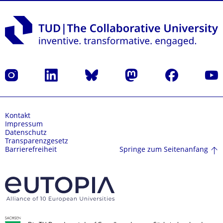
Instagram
LinkedIn
Bluesky
Mastodon
Facebook
Yout
Kontakt
Impressum
Datenschutz
Transparenzgesetz
Springe zum Seitenanfang
Barrierefreiheit