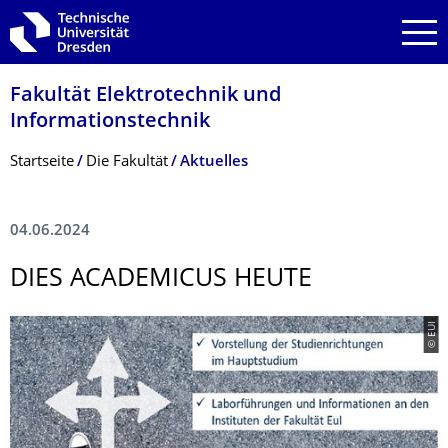
Zur Hauptnavigation springen
Zur Suche springen
Zum Inhalt springen
Fakultät Elektrotechnik und
Informationstech­nik
Breadcrumb-Menü
Startseite
Die Fakultät
Aktuelles
04.06.2024
DIES ACADEMICUS HEUTE
© EUI