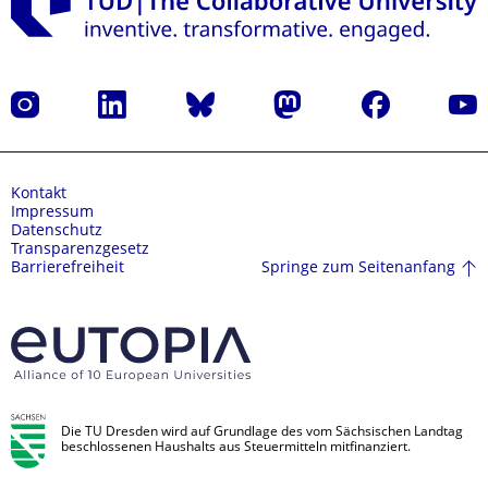
Instagram
LinkedIn
Bluesky
Mastodon
Facebook
Yout
Kontakt
Impressum
Datenschutz
Transparenzgesetz
Springe zum Seitenanfang
Barrierefreiheit
Die TU Dresden wird auf Grundlage des vom Sächsischen Landtag
beschlossenen Haushalts aus Steuermitteln mitfinanziert.