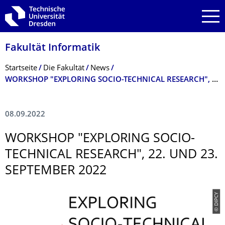
Zur Hauptnavigation springen
Zur Suche springen
Zum Inhalt springen
Fakultät Informatik
Breadcrumb-Menü
Startseite
Die Fakultät
News
WORKSHOP "EXPLORING SOCIO-TECHNICAL RESEARCH", 22. UND 23. SEPTEMBER 2022
08.09.2022
WORKSHOP "EXPLORING SOCIO-
TECHNICAL RESEARCH", 22. UND 23.
SEPTEMBER 2022
© DIPCY