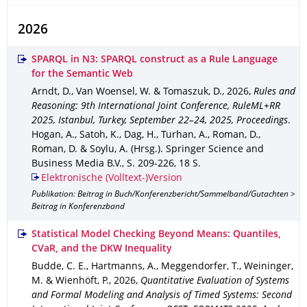
2026
SPARQL in N3: SPARQL construct as a Rule Language
for the Semantic Web
Arndt, D., Van Woensel, W. & Tomaszuk, D.
,
2026
,
Rules and
Reasoning: 9th International Joint Conference, RuleML+RR
2025, Istanbul, Turkey, September 22–24, 2025, Proceedings
.
Hogan, A., Satoh, K., Dag, H., Turhan, A., Roman, D.,
Roman, D. & Soylu, A. (Hrsg.).
Springer Science and
Business Media B.V.
,
S. 209-226
,
18 S.
Elektronische (Volltext-)Version
Publikation: Beitrag in Buch/Konferenzbericht/Sammelband/Gutachten >
Beitrag in Konferenzband
Statistical Model Checking Beyond Means: Quantiles,
CVaR, and the DKW Inequality
Budde, C. E., Hartmanns, A., Meggendorfer, T., Weininger,
M. & Wienhöft, P.
,
2026
,
Quantitative Evaluation of Systems
and Formal Modeling and Analysis of Timed Systems: Second