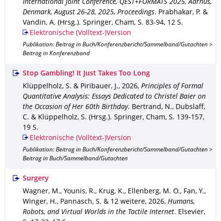
International Joint Conference, QEST+FORMATS 2025, Aarhus,
Denmark, August 26-28, 2025, Proceedings
.
Prabhakar, P. &
Vandin, A. (Hrsg.).
Springer, Cham
,
S. 83-94
,
12 S.
Elektronische (Volltext-)Version
Publikation: Beitrag in Buch/Konferenzbericht/Sammelband/Gutachten >
Beitrag in Konferenzband
Stop Gambling! It Just Takes Too Long
Klüppelholz, S. & Piribauer, J.
,
2026
,
Principles of Formal
Quantitative Analysis: Essays Dedicated to Christel Baier on
the Occasion of Her 60th Birthday
.
Bertrand, N., Dubslaff,
C. & Klüppelholz, S. (Hrsg.).
Springer, Cham
,
S. 139-157
,
19 S.
Elektronische (Volltext-)Version
Publikation: Beitrag in Buch/Konferenzbericht/Sammelband/Gutachten >
Beitrag in Buch/Sammelband/Gutachten
Surgery
Wagner, M., Younis, R., Krug, K., Ellenberg, M. O., Fan, Y.,
Winger, H., Pannasch, S. & 12 weitere
,
2026
,
Humans,
Robots, and Virtual Worlds in the Tactile Internet
.
Elsevier
,