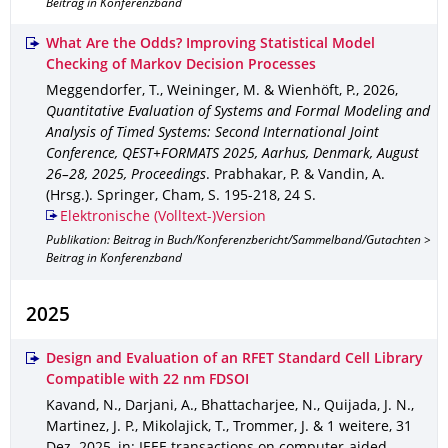
Beitrag in Konferenzband
What Are the Odds? Improving Statistical Model
Checking of Markov Decision Processes
Meggendorfer, T., Weininger, M. & Wienhöft, P.
,
2026
,
Quantitative Evaluation of Systems and Formal Modeling and
Analysis of Timed Systems: Second International Joint
Conference, QEST+FORMATS 2025, Aarhus, Denmark, August
26–28, 2025, Proceedings
.
Prabhakar, P. & Vandin, A.
(Hrsg.).
Springer, Cham
,
S. 195-218
,
24 S.
Elektronische (Volltext-)Version
Publikation: Beitrag in Buch/Konferenzbericht/Sammelband/Gutachten >
Beitrag in Konferenzband
2025
Design and Evaluation of an RFET Standard Cell Library
Compatible with 22 nm FDSOI
Kavand, N., Darjani, A., Bhattacharjee, N., Quijada, J. N.,
Martinez, J. P., Mikolajick, T., Trommer, J. & 1 weitere
,
31