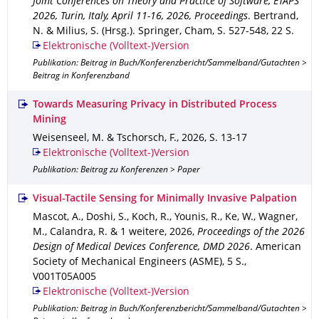
Joint Conferences on Theory and Practice of Software, ETAPS
2026, Turin, Italy, April 11-16, 2026, Proceedings
.
Bertrand,
N. & Milius, S. (Hrsg.).
Springer, Cham
,
S. 527-548
,
22 S.
Elektronische (Volltext-)Version
Publikation: Beitrag in Buch/Konferenzbericht/Sammelband/Gutachten >
Beitrag in Konferenzband
Towards Measuring Privacy in Distributed Process
Mining
Weisenseel, M. & Tschorsch, F.
,
2026
,
S. 13-17
Elektronische (Volltext-)Version
Publikation: Beitrag zu Konferenzen > Paper
Visual-Tactile Sensing for Minimally Invasive Palpation
Mascot, A., Doshi, S., Koch, R., Younis, R., Ke, W., Wagner,
M., Calandra, R. & 1 weitere
,
2026
,
Proceedings of the 2026
Design of Medical Devices Conference, DMD 2026
.
American
Society of Mechanical Engineers (ASME)
,
5 S.
,
V001T05A005
Elektronische (Volltext-)Version
Publikation: Beitrag in Buch/Konferenzbericht/Sammelband/Gutachten >