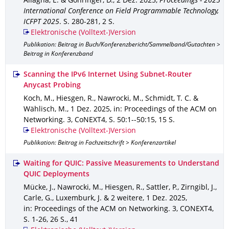
Aliagha, E. & Göhringer, D.
,
2 Dez. 2025
,
Proceedings - 2025
International Conference on Field Programmable Technology,
ICFPT 2025
.
S. 280-281
,
2 S.
Elektronische (Volltext-)Version
Publikation: Beitrag in Buch/Konferenzbericht/Sammelband/Gutachten >
Beitrag in Konferenzband
Scanning the IPv6 Internet Using Subnet-Router
Anycast Probing
Koch, M., Hiesgen, R., Nawrocki, M., Schmidt, T. C. &
Wählisch, M.
,
1 Dez. 2025
,
in: Proceedings of the ACM on
Networking
.
3
,
CoNEXT4
,
S. 50:1--50:15
,
15 S.
Elektronische (Volltext-)Version
Publikation: Beitrag in Fachzeitschrift > Konferenzartikel
Waiting for QUIC: Passive Measurements to Understand
QUIC Deployments
Mücke, J., Nawrocki, M., Hiesgen, R., Sattler, P., Zirngibl, J.,
Carle, G., Luxemburk, J. & 2 weitere
,
1 Dez. 2025
,
in: Proceedings of the ACM on Networking
.
3
,
CONEXT4
,
S. 1-26
,
26 S.
,
41