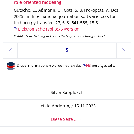
role-oriented modeling
Gutsche, C., Aßmann, U., Götz, S. & Prokopets, V.
,
Dez.
2025
,
in: International journal on software tools for
technology transfer
.
27
,
6
,
S. 541-555
,
15 S.
Elektronische (Volltext-)Version
Publikation: Beitrag in Fachzeitschrift > Forschungsartikel
Seite 5, aktuell ausgewählt
5
zurück
weite
Diese Informationen werden durch das
FIS
bereitgestellt.
Zu dieser Seite
Silvia Kapplusch
Letzte Änderung: 15.11.2023
Diese Seite …