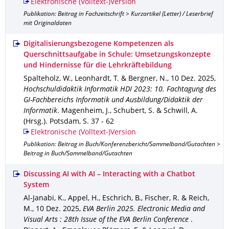
Elektronische (Volltext-)Version
Publikation: Beitrag in Fachzeitschrift > Kurzartikel (Letter) / Leserbrief
mit Originaldaten
Digitalisierungsbezogene Kompetenzen als
Querschnittsaufgabe in Schule: Umsetzungskonzepte
und Hindernisse für die Lehrkräftebildung
Spalteholz, W., Leonhardt, T. & Bergner, N.
,
10 Dez. 2025
,
Hochschuldidaktik Informatik HDI 2023: 10. Fachtagung des
GI-Fachbereichs Informatik und Ausbildung/Didaktik der
Informatik
.
Magenheim, J., Schubert, S. & Schwill, A.
(Hrsg.).
Potsdam
,
S. 37 - 62
Elektronische (Volltext-)Version
Publikation: Beitrag in Buch/Konferenzbericht/Sammelband/Gutachten >
Beitrag in Buch/Sammelband/Gutachten
Discussing AI with AI – Interacting with a Chatbot
System
Al-Janabi, K., Appel, H., Eschrich, B., Fischer, R. & Reich,
M.
,
10 Dez. 2025
,
EVA Berlin 2025. Electronic Media and
Visual Arts : 28th Issue of the EVA Berlin Conference
.