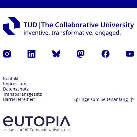
Instagram
LinkedIn
Bluesky
Mastodon
Facebook
Yout
Kontakt
Impressum
Datenschutz
Transparenzgesetz
Springe zum Seitenanfang
Barrierefreiheit