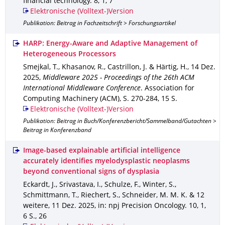
financial technology
.
8
,
1
,
7
Elektronische (Volltext-)Version
Publikation: Beitrag in Fachzeitschrift > Forschungsartikel
HARP: Energy-Aware and Adaptive Management of
Heterogeneous Processors
Smejkal, T., Khasanov, R., Castrillon, J. & Härtig, H.
,
14 Dez.
2025
,
Middleware 2025 - Proceedings of the 26th ACM
International Middleware Conference
.
Association for
Computing Machinery (ACM)
,
S. 270-284
,
15 S.
Elektronische (Volltext-)Version
Publikation: Beitrag in Buch/Konferenzbericht/Sammelband/Gutachten >
Beitrag in Konferenzband
Image-based explainable artificial intelligence
accurately identifies myelodysplastic neoplasms
beyond conventional signs of dysplasia
Eckardt, J., Srivastava, I., Schulze, F., Winter, S.,
Schmittmann, T., Riechert, S., Schneider, M. M. K. & 12
weitere
,
11 Dez. 2025
,
in: npj Precision Oncology
.
10
,
1
,
6 S.
,
26