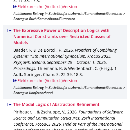
S. 17-33
,
17 S.
Elektronische (Volltext-)Version
Publikation: Beitrag in Buch/Konferenzbericht/Sammelband/Gutachten >
Beitrag in Buch/Sammelband/Gutachten
The Expressive Power of Description Logics with
Numerical Constraints over Restricted Classes of
Models
Baader, F. & De Bortoli, F.
,
2026
,
Frontiers of Combining
Systems: 15th International Symposium, FroCoS 2025,
Reykjavik, Iceland, September 29 – October 1, 2025,
Proceedings
.
Thiemann, R. & Weidenbach, C. (Hrsg.).
1
Aufl.
,
Springer, Cham
,
S. 22-39
,
18 S.
Elektronische (Volltext-)Version
Publikation: Beitrag in Buch/Konferenzbericht/Sammelband/Gutachten >
Beitrag in Konferenzband
The Modal Logic of Abstraction Refinement
Piribauer, J. & Zschuppe, V.
,
2026
,
Foundations of Software
Science and Computation Structures: 29th International
Conference, FoSSaCS 2026, Held as Part of the International