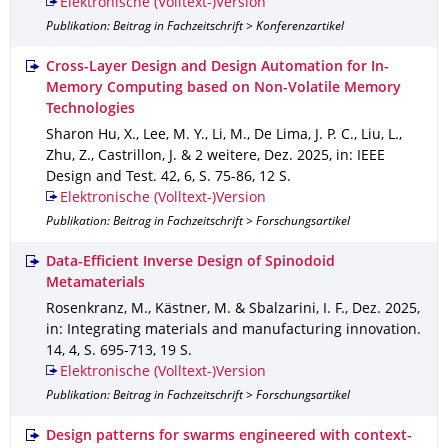
Elektronische (Volltext-)Version
Publikation: Beitrag in Fachzeitschrift > Konferenzartikel
Cross-Layer Design and Design Automation for In-
Memory Computing based on Non-Volatile Memory
Technologies
Sharon Hu, X., Lee, M. Y., Li, M., De Lima, J. P. C., Liu, L.,
Zhu, Z., Castrillon, J. & 2 weitere
,
Dez. 2025
,
in: IEEE
Design and Test
.
42
,
6
,
S. 75-86
,
12 S.
Elektronische (Volltext-)Version
Publikation: Beitrag in Fachzeitschrift > Forschungsartikel
Data-Efficient Inverse Design of Spinodoid
Metamaterials
Rosenkranz, M., Kästner, M. & Sbalzarini, I. F.
,
Dez. 2025
,
in: Integrating materials and manufacturing innovation
.
14
,
4
,
S. 695-713
,
19 S.
Elektronische (Volltext-)Version
Publikation: Beitrag in Fachzeitschrift > Forschungsartikel
Design patterns for swarms engineered with context-