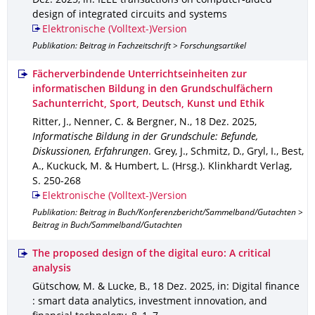
Dez. 2025
,
in: IEEE transactions on computer-aided
design of integrated circuits and systems
Elektronische (Volltext-)Version
Publikation: Beitrag in Fachzeitschrift > Forschungsartikel
Fächerverbindende Unterrichtseinheiten zur
informatischen Bildung in den Grundschulfächern
Sachunterricht, Sport, Deutsch, Kunst und Ethik
Ritter, J., Nenner, C. & Bergner, N.
,
18 Dez. 2025
,
Informatische Bildung in der Grundschule: Befunde,
Diskussionen, Erfahrungen
.
Grey, J., Schmitz, D., Gryl, I., Best,
A., Kuckuck, M. & Humbert, L. (Hrsg.).
Klinkhardt Verlag
,
S. 250-268
Elektronische (Volltext-)Version
Publikation: Beitrag in Buch/Konferenzbericht/Sammelband/Gutachten >
Beitrag in Buch/Sammelband/Gutachten
The proposed design of the digital euro: A critical
analysis
Gütschow, M. & Lucke, B.
,
18 Dez. 2025
,
in: Digital finance
: smart data analytics, investment innovation, and