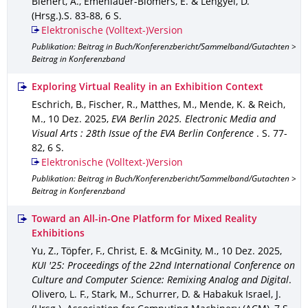
Bienert, A., Emenlauer-Blömers, E. & Lengyel, D.
(Hrsg.).
S. 83-88
,
6 S.
Elektronische (Volltext-)Version
Publikation: Beitrag in Buch/Konferenzbericht/Sammelband/Gutachten >
Beitrag in Konferenzband
Exploring Virtual Reality in an Exhibition Context
Eschrich, B., Fischer, R., Matthes, M., Mende, K. & Reich,
M.
,
10 Dez. 2025
,
EVA Berlin 2025. Electronic Media and
Visual Arts : 28th Issue of the EVA Berlin Conference
.
S. 77-
82
,
6 S.
Elektronische (Volltext-)Version
Publikation: Beitrag in Buch/Konferenzbericht/Sammelband/Gutachten >
Beitrag in Konferenzband
Toward an All-in-One Platform for Mixed Reality
Exhibitions
Yu, Z., Töpfer, F., Christ, E. & McGinity, M.
,
10 Dez. 2025
,
KUI '25: Proceedings of the 22nd International Conference on
Culture and Computer Science: Remixing Analog and Digital
.
Olivero, L. F., Stark, M., Schurrer, D. & Habakuk Israel, J.