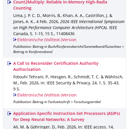
Count2Multiply: Reliable In-Memory High-Radix
Counting
Lima, J. P. C. D., Morris, B., Khan, A. A., Castrillon, J. &
Jones, A. K.
,
4 Feb. 2026
,
2026 IEEE International Symposium
on High Performance Computer Architecture (HPCA)
.
IEEE
Canada
,
S. 1-15
,
15 S.
,
11408436
Elektronische (Volltext-)Version
Publikation: Beitrag in Buch/Konferenzbericht/Sammelband/Gutachten >
Beitrag in Konferenzband
A Call to Reconsider Certification Authority
Authorization
Fotouhi Tehrani, P., Hiesgen, R., Schmidt, T. C. & Wählisch,
M.
,
Feb. 2026
,
in: IEEE Security & Privacy
.
24
,
1
,
S. 35-43
,
9 S.
Elektronische (Volltext-)Version
Publikation: Beitrag in Fachzeitschrift > Forschungsartikel
Application-Specific Instruction-Set Processors (ASIPs)
for Deep Neural Networks: A Survey
Ali, M. & Göhringer, D.
,
Feb. 2026
,
in: IEEE access
.
14
,