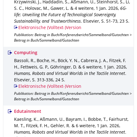
Krzywinski, J., Haddadin, S., Aßmann, U., Steinhorst, S., Li,
S. C., Holovac, M., Gawer, L. & 4 weitere
,
1 Jan. 2026
,
6G-
life: Unveiling the Future of Technological Sovereignty,
Sustainability, and Trustworthiness
.
Elsevier
,
S. 51-73
,
23 S.
Elektronische (Volltext-)Version
Publikation: Beitrag in Buch/Konferenzbericht/Sammelband/Gutachten >
Beitrag in Buch/Sammelband/Gutachten
Computing
Bassoli, R., Boche, H., Böck, Y. N., Cabrera, J. A., Fitzek, F.
H., Fettweis, G. P., Göhringer, D. & 6 weitere
,
1 Jan. 2026
,
Humans, Robots and Virtual Worlds in the Tactile Internet
.
Elsevier
,
S. 313-336
,
24 S.
Elektronische (Volltext-)Version
Publikation: Beitrag in Buch/Konferenzbericht/Sammelband/Gutachten >
Beitrag in Buch/Sammelband/Gutachten
Edutainment
Kaesling, K., Aßmann, U., Bayram, I., Bobbe, T., Fairhurst,
M. T., Fitzek, F. H., Gehler, R. & 6 weitere
,
1 Jan. 2026
,
Humans, Robots and Virtual Worlds in the Tactile Internet
.