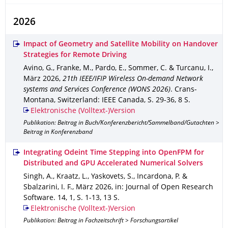
2026
Impact of Geometry and Satellite Mobility on Handover
Strategies for Remote Driving
Avino, G., Franke, M., Pardo, E., Sommer, C. & Turcanu, I.
,
März 2026
,
21th IEEE/IFIP Wireless On-demand Network
systems and Services Conference (WONS 2026)
.
Crans-
Montana, Switzerland
: IEEE Canada
,
S. 29-36
,
8 S.
Elektronische (Volltext-)Version
Publikation: Beitrag in Buch/Konferenzbericht/Sammelband/Gutachten >
Beitrag in Konferenzband
Integrating Odeint Time Stepping into OpenFPM for
Distributed and GPU Accelerated Numerical Solvers
Singh, A., Kraatz, L., Yaskovets, S., Incardona, P. &
Sbalzarini, I. F.
,
März 2026
,
in: Journal of Open Research
Software
.
14
,
1
,
S. 1-13
,
13 S.
Elektronische (Volltext-)Version
Publikation: Beitrag in Fachzeitschrift > Forschungsartikel