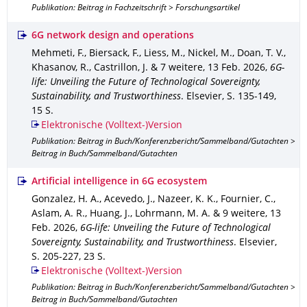
Publikation: Beitrag in Fachzeitschrift > Forschungsartikel
6G network design and operations
Mehmeti, F., Biersack, F., Liess, M., Nickel, M., Doan, T. V.,
Khasanov, R., Castrillon, J. & 7 weitere
,
13 Feb. 2026
,
6G-
life: Unveiling the Future of Technological Sovereignty,
Sustainability, and Trustworthiness
.
Elsevier
,
S. 135-149
,
15 S.
Elektronische (Volltext-)Version
Publikation: Beitrag in Buch/Konferenzbericht/Sammelband/Gutachten >
Beitrag in Buch/Sammelband/Gutachten
Artificial intelligence in 6G ecosystem
Gonzalez, H. A., Acevedo, J., Nazeer, K. K., Fournier, C.,
Aslam, A. R., Huang, J., Lohrmann, M. A. & 9 weitere
,
13
Feb. 2026
,
6G-life: Unveiling the Future of Technological
Sovereignty, Sustainability, and Trustworthiness
.
Elsevier
,
S. 205-227
,
23 S.
Elektronische (Volltext-)Version
Publikation: Beitrag in Buch/Konferenzbericht/Sammelband/Gutachten >
Beitrag in Buch/Sammelband/Gutachten