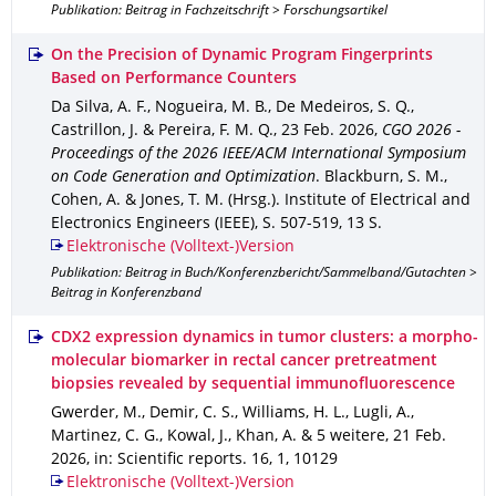
Publikation: Beitrag in Fachzeitschrift > Forschungsartikel
On the Precision of Dynamic Program Fingerprints
Based on Performance Counters
Da Silva, A. F., Nogueira, M. B., De Medeiros, S. Q.,
Castrillon, J. & Pereira, F. M. Q.
,
23 Feb. 2026
,
CGO 2026 -
Proceedings of the 2026 IEEE/ACM International Symposium
on Code Generation and Optimization
.
Blackburn, S. M.,
Cohen, A. & Jones, T. M. (Hrsg.).
Institute of Electrical and
Electronics Engineers (IEEE)
,
S. 507-519
,
13 S.
Elektronische (Volltext-)Version
Publikation: Beitrag in Buch/Konferenzbericht/Sammelband/Gutachten >
Beitrag in Konferenzband
CDX2 expression dynamics in tumor clusters: a morpho-
molecular biomarker in rectal cancer pretreatment
biopsies revealed by sequential immunofluorescence
Gwerder, M., Demir, C. S., Williams, H. L., Lugli, A.,
Martinez, C. G., Kowal, J., Khan, A. & 5 weitere
,
21 Feb.
2026
,
in: Scientific reports
.
16
,
1
,
10129
Elektronische (Volltext-)Version