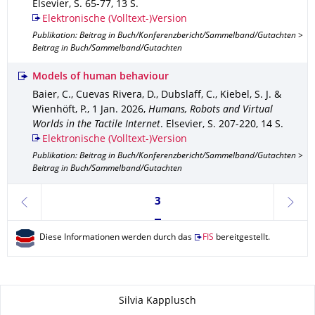
Elsevier
,
S. 65-77
,
13 S.
Elektronische (Volltext-)Version
Publikation: Beitrag in Buch/Konferenzbericht/Sammelband/Gutachten >
Beitrag in Buch/Sammelband/Gutachten
Models of human behaviour
Baier, C., Cuevas Rivera, D., Dubslaff, C., Kiebel, S. J. &
Wienhöft, P.
,
1 Jan. 2026
,
Humans, Robots and Virtual
Worlds in the Tactile Internet
.
Elsevier
,
S. 207-220
,
14 S.
Elektronische (Volltext-)Version
Publikation: Beitrag in Buch/Konferenzbericht/Sammelband/Gutachten >
Beitrag in Buch/Sammelband/Gutachten
Seite 3, aktuell ausgewählt
3
zurück
weite
Diese Informationen werden durch das
FIS
bereitgestellt.
Zu dieser Seite
Silvia Kapplusch