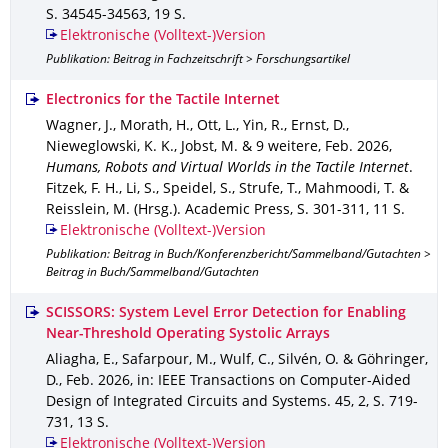
S. 34545-34563
,
19 S.
Elektronische (Volltext-)Version
Publikation: Beitrag in Fachzeitschrift > Forschungsartikel
Electronics for the Tactile Internet
Wagner, J., Morath, H., Ott, L., Yin, R., Ernst, D.,
Nieweglowski, K. K., Jobst, M. & 9 weitere
,
Feb. 2026
,
Humans, Robots and Virtual Worlds in the Tactile Internet
.
Fitzek, F. H., Li, S., Speidel, S., Strufe, T., Mahmoodi, T. &
Reisslein, M. (Hrsg.).
Academic Press
,
S. 301-311
,
11 S.
Elektronische (Volltext-)Version
Publikation: Beitrag in Buch/Konferenzbericht/Sammelband/Gutachten >
Beitrag in Buch/Sammelband/Gutachten
SCISSORS: System Level Error Detection for Enabling
Near-Threshold Operating Systolic Arrays
Aliagha, E., Safarpour, M., Wulf, C., Silvén, O. & Göhringer,
D.
,
Feb. 2026
,
in: IEEE Transactions on Computer-Aided
Design of Integrated Circuits and Systems
.
45
,
2
,
S. 719-
731
,
13 S.
Elektronische (Volltext-)Version