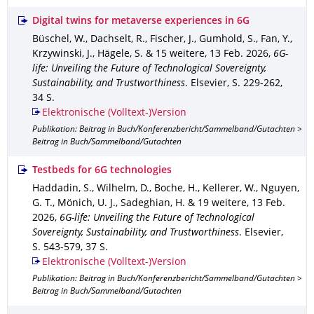
Digital twins for metaverse experiences in 6G
Büschel, W., Dachselt, R., Fischer, J., Gumhold, S., Fan, Y.,
Krzywinski, J., Hägele, S. & 15 weitere
,
13 Feb. 2026
,
6G-
life: Unveiling the Future of Technological Sovereignty,
Sustainability, and Trustworthiness
.
Elsevier
,
S. 229-262
,
34 S.
Elektronische (Volltext-)Version
Publikation: Beitrag in Buch/Konferenzbericht/Sammelband/Gutachten >
Beitrag in Buch/Sammelband/Gutachten
Testbeds for 6G technologies
Haddadin, S., Wilhelm, D., Boche, H., Kellerer, W., Nguyen,
G. T., Mönich, U. J., Sadeghian, H. & 19 weitere
,
13 Feb.
2026
,
6G-life: Unveiling the Future of Technological
Sovereignty, Sustainability, and Trustworthiness
.
Elsevier
,
S. 543-579
,
37 S.
Elektronische (Volltext-)Version
Publikation: Beitrag in Buch/Konferenzbericht/Sammelband/Gutachten >
Beitrag in Buch/Sammelband/Gutachten