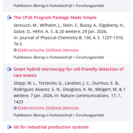
Publikation: Beitrag in Fachzeitschrift > Forschungsartikel
The CP2K Program Package Made Simple
Iannuzzi, M., Wilhelm, J., Stein, F., Bussy, A., Elgabarty, H.,
Golze, D., Hehn, A. S. & 20 weitere
,
29 Jan. 2026
,
in: Journal of Physical Chemistry B
.
130
,
4
,
S. 1237-1310
,
74 S.
Elektronische (Volltext-)Version
Publikation: Beitrag in Fachzeitschrift > Forschungsartikel
Smart hybrid microscopy for cell-friendly detection of
rare events
Stepp, W. L., Tortarolo, G., Landoni, J. C., Durmus, E. B.,
Rodriguez Alvarez, S. N., Douglass, K. M., Weigert, M. & 1
weitere
,
7 Jan. 2026
,
in: Nature communications
.
17
,
1
,
1423
Elektronische (Volltext-)Version
Publikation: Beitrag in Fachzeitschrift > Forschungsartikel
6G for industrial production systems