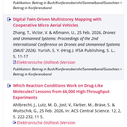
Publikation: Beitrag in Buch/Konferenzbericht/Sammelband/Gutachten >
Beitrag in Konferenzband
Digital Twin-Driven Multistorey Mapping with
Cooperative Micro Aerial Vehicles
Zhang, T., Victor, V. & Aßmann, U.
,
25 Feb. 2026
,
Drones
and Unmanned Systems: Proceedings of the 2nd
International Conference on Drones and Unmanned Systems
(DAUS' 2026)
.
Yurish, S. Y. (Hrsg.).
IFSA Publishing, S. L.
,
S. 11-17
Elektronische (Volltext-)Version
Publikation: Beitrag in Buch/Konferenzbericht/Sammelband/Gutachten >
Beitrag in Konferenzband
Which Reaction Conditions Work on Drug-Like
Molecules? Lessons from 66,000 High-Throughput
Experiments
Ahlbrecht, J., Lutz, M. D., Jost, V., Färber, M., Bräse, S. &
Wuitschik, G.
,
25 Feb. 2026
,
in: ACS Central Science
.
12
,
2
,
S. 222-232
,
11 S.
Elektronische (Volltext-)Version