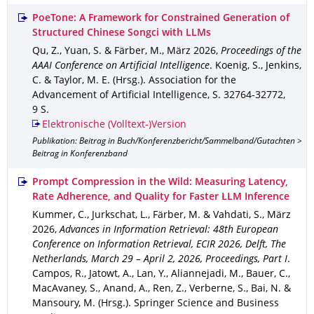
PoeTone: A Framework for Constrained Generation of
Structured Chinese Songci with LLMs
Qu, Z., Yuan, S. & Färber, M.
,
März 2026
,
Proceedings of the
AAAI Conference on Artificial Intelligence
.
Koenig, S., Jenkins,
C. & Taylor, M. E. (Hrsg.).
Association for the
Advancement of Artificial Intelligence
,
S. 32764-32772
,
9 S.
Elektronische (Volltext-)Version
Publikation: Beitrag in Buch/Konferenzbericht/Sammelband/Gutachten >
Beitrag in Konferenzband
Prompt Compression in the Wild: Measuring Latency,
Rate Adherence, and Quality for Faster LLM Inference
Kummer, C., Jurkschat, L., Färber, M. & Vahdati, S.
,
März
2026
,
Advances in Information Retrieval: 48th European
Conference on Information Retrieval, ECIR 2026, Delft, The
Netherlands, March 29 – April 2, 2026, Proceedings, Part I
.
Campos, R., Jatowt, A., Lan, Y., Aliannejadi, M., Bauer, C.,
MacAvaney, S., Anand, A., Ren, Z., Verberne, S., Bai, N. &
Mansoury, M. (Hrsg.).
Springer Science and Business