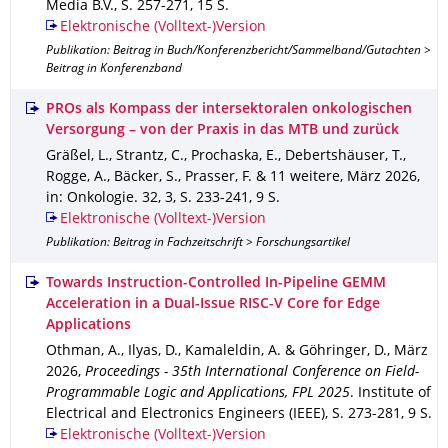
Media B.V.
,
S. 257-271
,
15 S.
Elektronische (Volltext-)Version
Publikation: Beitrag in Buch/Konferenzbericht/Sammelband/Gutachten >
Beitrag in Konferenzband
PROs als Kompass der intersektoralen onkologischen
Versorgung – von der Praxis in das MTB und zurück
Gräßel, L., Strantz, C., Prochaska, E., Debertshäuser, T.,
Rogge, A., Bäcker, S., Prasser, F. & 11 weitere
,
März 2026
,
in: Onkologie
.
32
,
3
,
S. 233-241
,
9 S.
Elektronische (Volltext-)Version
Publikation: Beitrag in Fachzeitschrift > Forschungsartikel
Towards Instruction-Controlled In-Pipeline GEMM
Acceleration in a Dual-Issue RISC-V Core for Edge
Applications
Othman, A., Ilyas, D., Kamaleldin, A. & Göhringer, D.
,
März
2026
,
Proceedings - 35th International Conference on Field-
Programmable Logic and Applications, FPL 2025
.
Institute of
Electrical and Electronics Engineers (IEEE)
,
S. 273-281
,
9 S.
Elektronische (Volltext-)Version