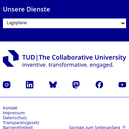
Unsere Dienste
Instagram
LinkedIn
Bluesky
Mastodon
Facebook
Yout
Kontakt
Impressum
Datenschutz
Transparenzgesetz
Springe zum Seitenanfang
Barrierefreiheit