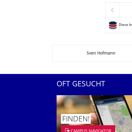
zurück
Diese I
Zu dieser Seite
Sven Hofmann
OFT GESUCHT
FINDEN!
CAMPUS NAVIGATOR