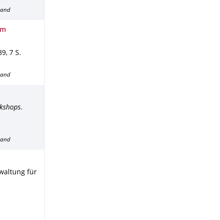
band
im
89
,
7 S.
band
kshops
.
band
waltung für