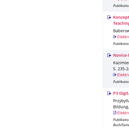
Publikati
Konzept
Teachin
Baberows
Elektr
Publikati
Novice-
Kazimier
S. 235-
Elektr
Publikati
P3 Digi
Przybyll
Bildung,
Elektr
Publikati
Buch/Sam