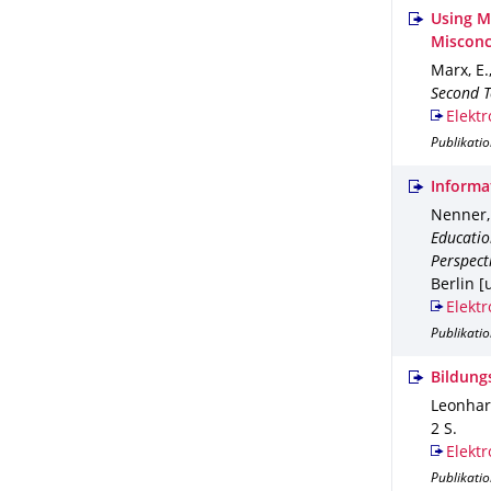
Using M
Misconc
Marx, E.
Second T
Elektr
Publikati
Informa
Nenner, 
Educatio
Perspect
Berlin [u
Elektr
Publikati
Bildung
Leonhard
2 S.
Elektr
Publikati