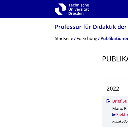
Zur Hauptnavigation springen
Zur Suche springen
Zum Inhalt springen
Professur für Didaktik der
Breadcrumb-Menü
Startseite
Forschung
Publikatione
PUBLIK
2022
Brief S
Marx, E.
Elektr
Publikatio