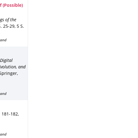
 (Possible)
gs of the
S. 25-29
,
5 S.
band
Digital
Evolution, and
 Springer,
band
. 181-182
,
band