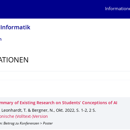
Information
 Informatik
n
ATIONEN
ummary of Existing Research on Students’ Conceptions of AI
, Leonhardt, T. & Bergner, N.
,
Okt. 2022
,
S. 1-2
,
2 S.
onische (Volltext-)Version
n: Beitrag zu Konferenzen > Poster