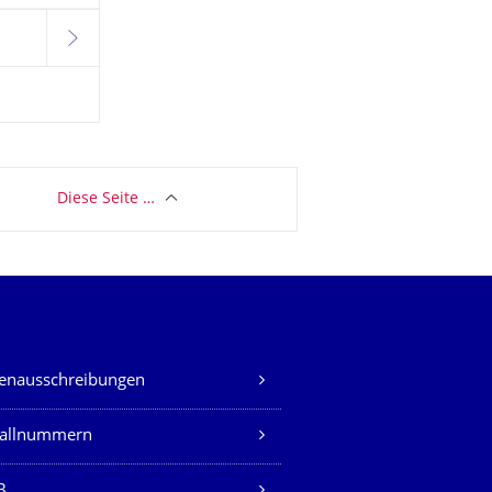
weiter
Diese Seite …
lenausschreibungen
fallnummern
B