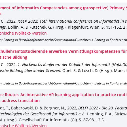
ment of Informatics Competencies among (prospective) Primary 
s
 C.
,
2022
,
ISSEP 2022: 15th international conference on informatics in s
ngs
.
Bollin, A. & Futschek, G. (Hrsg.).
Klagenfurt, Wien
,
S. 151-152
,
2 
onische (Volltext-)Version
on: Beitrag in Buch/Konferenzbericht/Sammelband/Gutachten > Beitrag in Konferenz
hullehramtsstudierende erwerben Vermittlungskompetenzen für
tische Bildung
 C.
,
2022
,
1. Nachwuchs-Konferenz der Didaktik der Informatik (NaKoDi)
ische Bildung überwindet Grenzen
.
Opel, S. & Losch, D. (Hrsg.).
Morsch
on: Beitrag in Buch/Konferenzbericht/Sammelband/Gutachten > Beitrag in Konferenz
he Router: An interactive VR learning application to practice rout
 address translation
t, T., Baberowski, D. & Bergner, N.
,
2022
,
DELFI 2022 - Die 20. Facht
technologien der Gesellschaft fur Informatik e.V.
.
Henning, P. A., Striew
M. (Hrsg.).
Gesellschaft fur Informatik (GI)
,
S. 87-98
,
12 S.
onische (Volltext-)Version