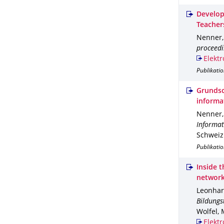
Develop
Teacher
Nenner,
proceedi
Elektr
Publikati
Grundsc
informa
Nenner,
Informat
Schweiz
Publikati
Inside t
network
Leonhard
Bildungs
Wolfel, 
Elektr