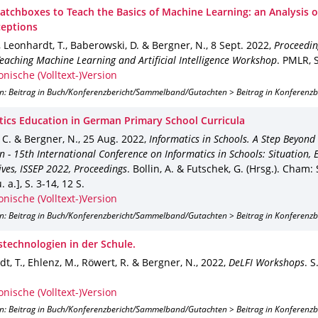
atchboxes to Teach the Basics of Machine Learning: an Analysis of
eptions
, Leonhardt, T., Baberowski, D. & Bergner, N.
,
8 Sept. 2022
,
Proceedin
eaching Machine Learning and Artificial Intelligence Workshop
.
PMLR
,
onische (Volltext-)Version
on: Beitrag in Buch/Konferenzbericht/Sammelband/Gutachten > Beitrag in Konferenz
tics Education in German Primary School Curricula
C. & Bergner, N.
,
25 Aug. 2022
,
Informatics in Schools. A Step Beyond 
n - 15th International Conference on Informatics in Schools: Situation, 
ives, ISSEP 2022, Proceedings
.
Bollin, A. & Futschek, G. (Hrsg.).
Cham
:
. a.]
,
S. 3-14
,
12 S.
onische (Volltext-)Version
on: Beitrag in Buch/Konferenzbericht/Sammelband/Gutachten > Beitrag in Konferenz
stechnologien in der Schule.
t, T., Ehlenz, M., Röwert, R. & Bergner, N.
,
2022
,
DeLFI Workshops
.
S
onische (Volltext-)Version
on: Beitrag in Buch/Konferenzbericht/Sammelband/Gutachten > Beitrag in Konferenz