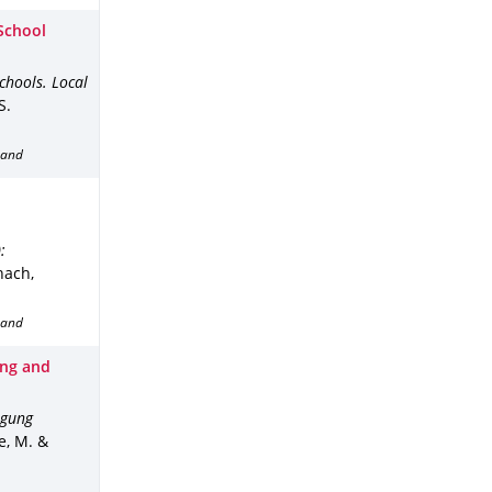
School
chools. Local
S.
band
:
ach,
band
ing and
agung
e, M. &