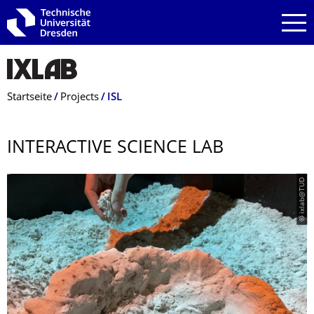
Zur Hauptnavigation springen
Zur Suche springen
Zum Inhalt springen
Breadcrumb-Menü
Startseite
Projects
ISL
INTERACTIVE SCIENCE LAB
© ixlab@TUD