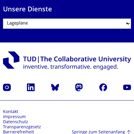
Unsere Dienste
Instagram
LinkedIn
Bluesky
Mastodon
Facebook
Yout
Kontakt
Impressum
Datenschutz
Transparenzgesetz
Springe zum Seitenanfang
Barrierefreiheit