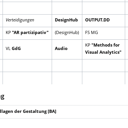
Verteidigungen
DesignHub
OUTPUT.DD
KP
"AR
p
artizipativ"
(DesignHub)
FS MG
KP
"Methods for
VL
GdG
Audio
Visual Analytics"
ng
lagen der Gestaltung [BA]