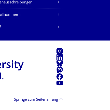
lenausschreibungen
fallnummern
B
Instagram
LinkedIn
Bluesky
Mastodon
Facebook
Youtube
Springe zum Seitenanfang