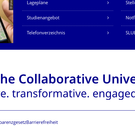
© placit
Lagepläne
Stel
Studienangebot
Not
Telefonverzeichnis
SLU
parenzgesetz
Barrierefreiheit