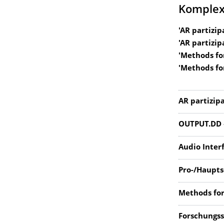
Komplex
'AR partizip
'AR partizi
'Methods fo
'Methods for
AR partizip
OUTPUT.DD 
Audio Inter
Pro-/Haupt
Methods for 
Forschungss