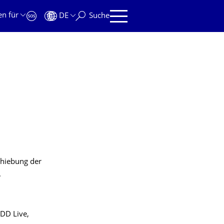
en für
DE
Suche
hiebung der
.
DD Live,