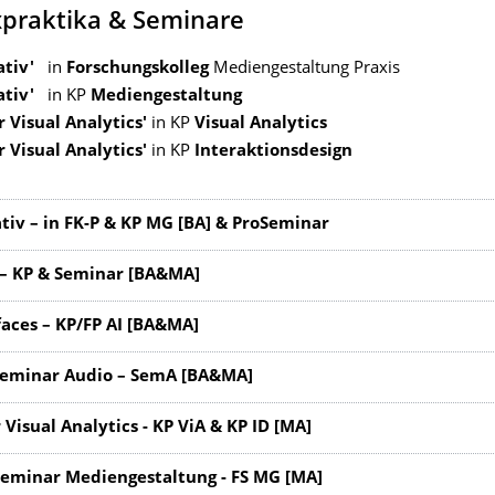
praktika & Seminare
ativ'
in
Forschungskolleg
Mediengestaltung Praxis
pativ'
in KP
Mediengestaltung
r Visual Analytics'
in KP
Visual Analytics
 Visual Analytics'
in KP
Interaktionsdesign
ativ – in FK-P & KP MG [BA] & ProSeminar
– KP & Seminar [BA&MA]
faces – KP/FP AI [BA&MA]
seminar Audio – SemA [BA&MA]
Visual Analytics - KP ViA & KP ID [MA]
eminar Mediengestaltung - FS MG [MA]