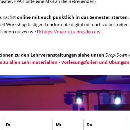
heater, FPA's bitte eine Mail an die Betreuenden).
zunächst
online mit euch pünktlich in das Semester
starten
,
il Workshop-lastigen Lehrformate digital mit euch zu bestreiten.
kation nutzen wir
https://matrix.tu-dresden.de/
.
tionen zu den Lehrveranstaltungen siehe unten
Drop-Down
-
es zu allen Lehrmaterialien - Vorlesungsfolien und Übungsm
Di
Mi
Do