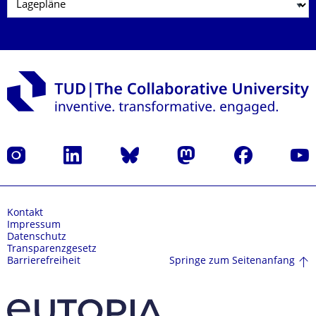
Instagram
LinkedIn
Bluesky
Mastodon
Facebook
Yout
Kontakt
Impressum
Datenschutz
Transparenzgesetz
Springe zum Seitenanfang
Barrierefreiheit