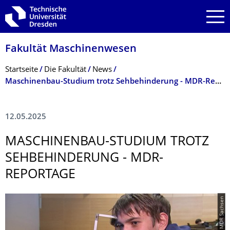
Zur Hauptnavigation springen
Zur Suche springen
Zum Inhalt springen
Fakultät Maschinenwesen
Breadcrumb-Menü
Startseite
Die Fakultät
News
Maschinenbau-Studium trotz Sehbehinderung - MDR-Reportage
12.05.2025
MASCHINENBAU-STUDIUM TROTZ
SEHBEHINDERUNG - MDR-
REPORTAGE
© MDR Sachsen