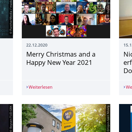
© PantherMedia / maxkabakov
© Boysen-TUD-GRK
22.12.2020
15.1
Merry Christmas and a
Ni
Happy New Year 2021
er
Do
g
Weiterlesen
Merry Christmas and a Happy New Yea
We
© Boysen-TUD-GRK
© Crispin-Iven Mokry