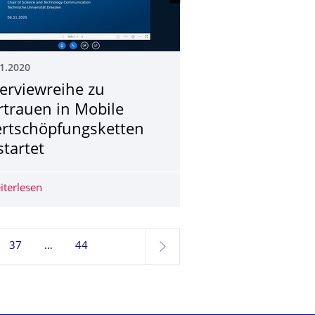
1.2020
terviewreihe zu
rtrauen in Mobile
rtschöpfungsket­ten
startet
iterlesen
Interviewreihe zu Vertrauen in Mobile Wertschöpfungske
37
44
weiter