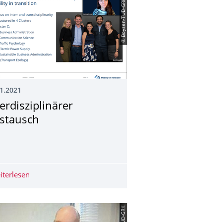
© Boysen-TUD-GRK
1.2021
terdisziplinärer
stausch
Mobility in Transition’ – Jetzt online!
iterlesen
Interdisziplinärer Austausch