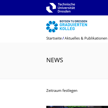
Zur Hauptnavigation springen
Zur Suche springen
Zum Inhalt springen
Breadcrumb-Menü
Startseite
Aktuelles & Publikationen
NEWS
Zeitraum festlegen