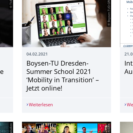
© TUD
© Boysen-TUD-GRK
04.02.2021
21.0
Boysen-TU Dresden-
In
ne
Summer School 2021
Au
‘Mobility in Transition’ –
Jetzt online!
erdisziplinäres Online Choice-Experiment
Weiterlesen
Boysen-TU Dresden-Summer School 2021 ‘
We