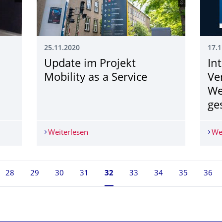
25.11.2020
17.1
Update im Projekt
In
Mobility as a Service
Ve
We
ge
gstemperatur am Pulsationsreaktor
Weiterlesen
Update im Projekt Mobility as a Service
We
28
29
30
31
Seite 32, aktuell ausgewählt
32
33
34
35
36