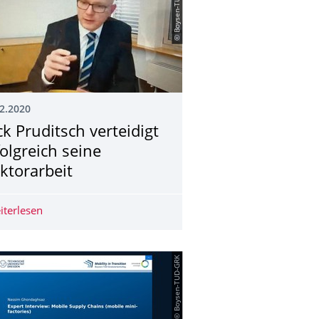
© Boysen-TUD-GRK
2.2020
ck Pruditsch verteidigt
folgreich seine
ktorarbeit
r 2021
iterlesen
Nick Pruditsch verteidigt erfolgreich seine Doktorarbeit
© Boysen-TUD-GRK