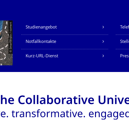
Unsere Dienste
© Smarterpix / tomert
Studienangebot
Tele
Notfallkontakte
Stel
Kurz-URL-Dienst
Pres