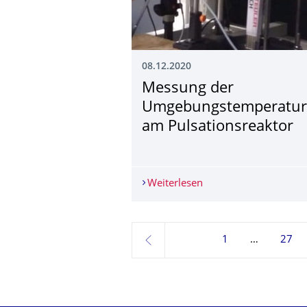
08.12.2020
Messung der
Umgebungstempera­tur
am Pulsationsreaktor
Weiterlesen
Messung der Umgebun
1
27
zurück