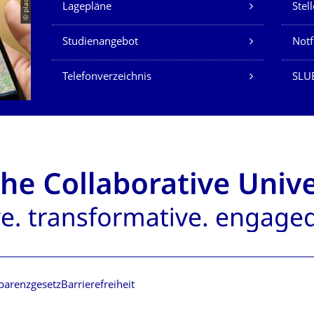
© placit
Lagepläne
Stel
Studienangebot
Not
Telefonverzeichnis
SLU
parenzgesetz
Barrierefreiheit