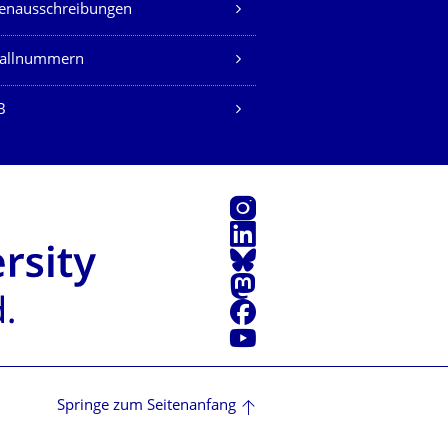
lenausschreibungen
fallnummern
B
Instagram
LinkedIn
Bluesky
Mastodon
Facebook
Youtube
Springe zum Seitenanfang