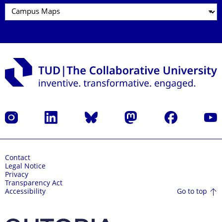
Instagram
LinkedIn
Bluesky
Mastodon
Facebook
YouT
Contact
Legal Notice
Privacy
Transparency Act
Go to top
Accessibility