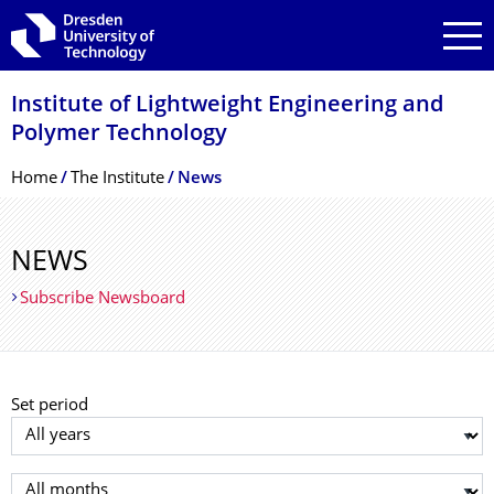
Skip to main navigation
Skip to search
Skip to content
Institute of Lightweight Engineering and
Polymer Technology
Breadcrumb Menu
Home
The Institute
News
NEWS
Subscribe Newsboard
Set period
Select year
Select month