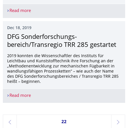
Read more
Faser-Kunststoff-Verbunde (FKV) mit Metallen fü
Dec 18, 2019
DFG Sonderforschungs­
bereich/Transregio TRR 285 gestartet
2019 konnten die Wissenschaftler des Instituts für
Leichtbau und Kunststofftechnik ihre Forschung an der
„Methodenentwicklung zur mechanischen Fügbarkeit in
wandlungsfähigen Prozessketten“ – wie auch der Name
des DFG Sonderforschungsbereiches / Transregio TRR 285
heißt – beginnen.
Read more
DFG Sonderforschungsbereich/Transregio TRR 285
Currently on page 22
22
previous
next