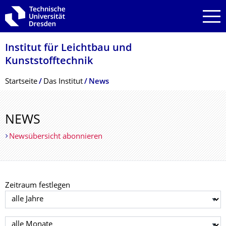
Zur Hauptnavigation springen
Zur Suche springen
Zum Inhalt springen
Institut für Leichtbau und
Kunststofftechnik
Breadcrumb-Menü
Startseite
Das Institut
News
NEWS
Newsübersicht abonnieren
Zeitraum festlegen
Jahr auswählen
Monat auswählen