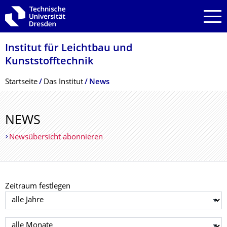
Zur Hauptnavigation springen
Zur Suche springen
Zum Inhalt springen
Institut für Leichtbau und
Kunststofftechnik
Breadcrumb-Menü
Startseite
Das Institut
News
NEWS
Newsübersicht abonnieren
Zeitraum festlegen
Jahr auswählen
Monat auswählen