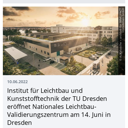
©
A
.
K
a
l
u
s
c
h
e
–
a
r
c
h
l
a
b
f
ü
r
I
M
M
O
P
A
C
T
I
m
m
o
b
i
l
i
e
n
G
m
b
H
10.06.2022
Institut für Leichtbau und
Kunststofftechnik der TU Dresden
eröffnet Nationales Leichtbau-
Validierungszen­trum am 14. Juni in
Dresden