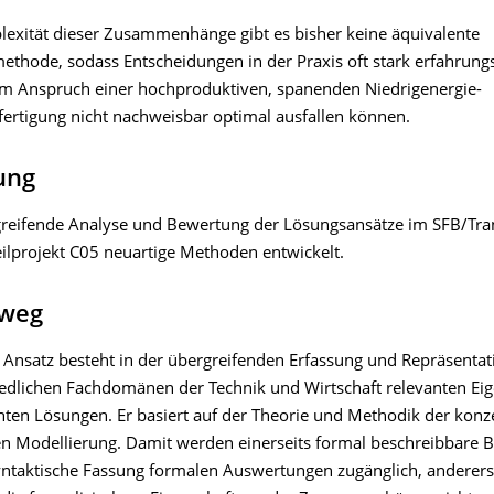
lexität dieser Zusammenhänge gibt es bisher keine äquivalente
thode, sodass Entscheidungen in der Praxis oft stark erfahrung
m Anspruch einer hochproduktiven, spanenden Niedrigenergie-
fertigung nicht nachweisbar optimal ausfallen können.
lung
greifende Analyse und Bewertung der Lösungsansätze im SFB/Tra
ilprojekt C05 neuartige Methoden entwickelt.
weg
e Ansatz besteht in der übergreifenden Erfassung und Repräsentat
iedlichen Fachdomänen der Technik und Wirtschaft relevanten Ei
hten Lösungen. Er basiert auf der Theorie und Methodik der konze
n Modellierung. Damit werden einerseits formal beschreibbare B
yntaktische Fassung formalen Auswertungen zugänglich, andererse