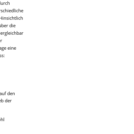
durch
schiedliche
insichtlich
über die
ergleichbar
r
age eine
ss:
 auf den
eb der
ohl