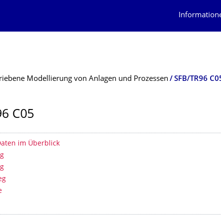
Information
riebene Modellierung von Anlagen und Prozessen
SFB/TR96 C0
96 C05
erzeichnis
Daten im Überblick
ng
ng
eg
e