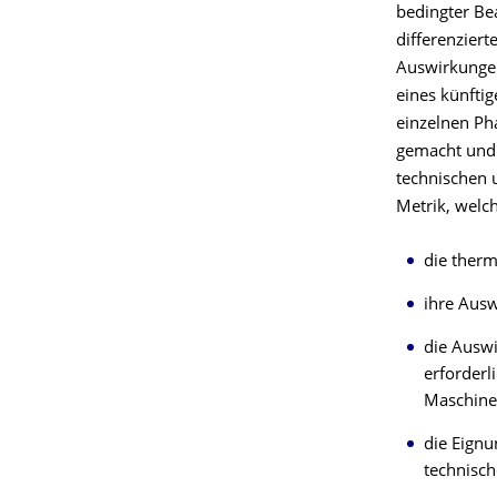
bedingter Be
differenzier
Auswirkungen
eines künftig
einzelnen Ph
gemacht und 
technischen u
Metrik, welc
die therm
ihre Ausw
die Auswi
erforderl
Maschine
die Eignu
technisch