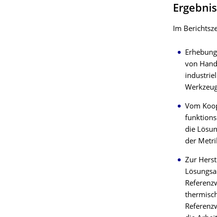
Ergebni
Im Berichtsz
Erhebung
von Handl
industrie
Werkzeug
Vom Koope
funktion
die Lösun
der Metri
Zur Herst
Lösungsa
Referenz
thermisch
Referenz