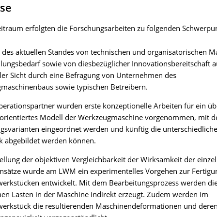
sse
eitraum erfolgten die Forschungsarbeiten zu folgenden Schwerpu
 des aktuellen Standes von technischen und organisatorischen
ungsbedarf sowie von diesbezüglicher Innovationsbereitschaft a
ller Sicht durch eine Befragung von Unternehmen des
maschinenbaus sowie typischen Betreibern.
rationspartner wurden erste konzeptionelle Arbeiten für ein üb
sorientiertes Modell der Werkzeugmaschine vorgenommen, mit 
gsvarianten eingeordnet werden und künftig die unterschiedlich
k abgebildet werden können.
ellung der objektiven Vergleichbarkeit der Wirksamkeit der einze
nsätze wurde am LWM ein experimentelles Vorgehen zur Fertigu
werkstücken entwickelt. Mit dem Bearbeitungsprozess werden di
en Lasten in der Maschine indirekt erzeugt. Zudem werden im
werkstück die resultierenden Maschinendeformationen und dere