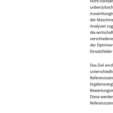
nicht vollst
unberücksicht
Auswirkunge
der Maschine
Analysen zug
die wirtscha
verschiedene
der Optimier
Einsatzfelder
Das Ziel wird
unterschiedl
Referenzszen
Ergebnisverg
Bewertungsmo
Diese werden
Referenzszen