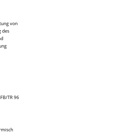
tung von
g des
nd
gung
SFB/TR 96
ermisch