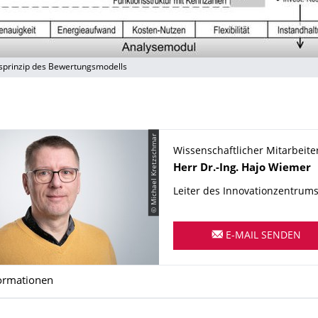
onsprinzip des Bewertungsmodells
© Michael Kretzschmar
Wissenschaftlicher Mitarbeite
Name
Herr
Dr.-Ing.
Hajo
Wiemer
Leiter des Innovationzentrum
E-MAIL SENDEN
ormationen