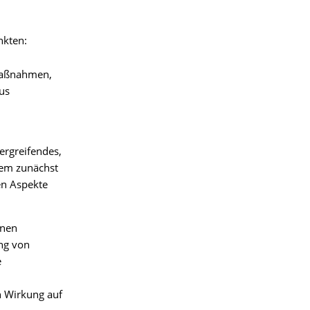
nkten:
 Maßnahmen,
us
ergreifendes,
dem zunächst
en Aspekte
lnen
ng von
e
n Wirkung auf