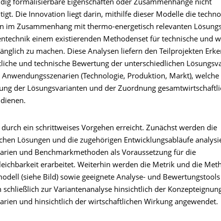
ändig formalisierbare Eigenschaften oder Zusammenhänge nicht
igt. Die Innovation liegt darin, mithilfe dieser Modelle die techn
n im Zusammenhang mit thermo-energetisch relevanten Lösungs
ntechnik einem existierenden Methodenset für technische und wi
änglich zu machen. Diese Analysen liefern den Teilprojekten Erke
ftliche und technische Bewertung der unterschiedlichen Lösungsva
 Anwendungsszenarien (Technologie, Produktion, Markt), welche 
ung der Lösungsvarianten und der Zuordnung gesamtwirtschaftli
 dienen.
 durch ein schrittweises Vorgehen erreicht. Zunächst werden die
ichen Lösungen und die zugehörigen Entwicklungsabläufe analysi
arien und Benchmarkmethoden als Voraussetzung für die
leichbarkeit erarbeitet. Weiterhin werden die Metrik und die Me
dell (siehe Bild) sowie geeignete Analyse- und Bewertungstools 
 schließlich zur Variantenanalyse hinsichtlich der Konzepteignun
arien und hinsichtlich der wirtschaftlichen Wirkung angewendet.