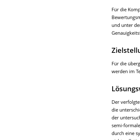
Für die Komp
Bewertungsme
und unter de
Genauigkeits
Zielstel
Für die über
werden im Te
Lösungs
Der verfolgt
die untersch
der untersuc
semi-formale
durch eine s