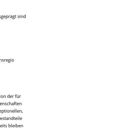
sgeprägt sind
nsregio
ion der für
genschaften
ptionellen,
estandteile
its bleiben