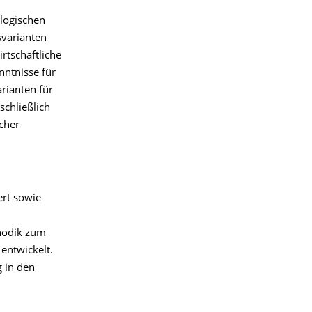
ologischen
varianten
rtschaftliche
nntnisse für
rianten für
schließlich
cher
ert sowie
thodik zum
entwickelt.
g in den