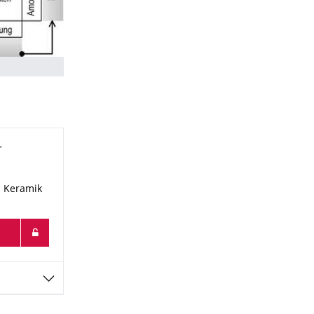
r
s Keramik