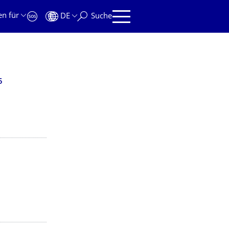
en für
DE
Suche
5