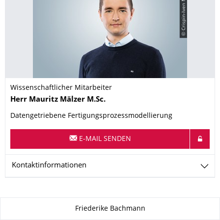
© Crispin-Iven Mokry
Wissenschaftlicher Mitarbeiter
Name
Herr
Mauritz
Mälzer
M.Sc.
Datengetriebene Fertigungsprozessmodellierung
E-MAIL SENDEN
Kontaktinformationen
Zu dieser Seite
Friederike Bachmann