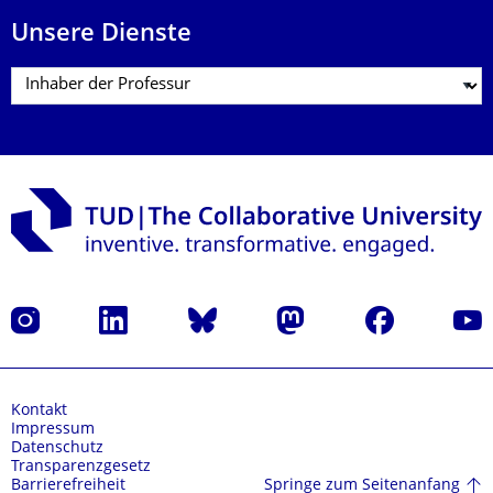
Unsere Dienste
Instagram
LinkedIn
Bluesky
Mastodon
Facebook
Yout
Kontakt
Impressum
Datenschutz
Transparenzgesetz
Springe zum Seitenanfang
Barrierefreiheit