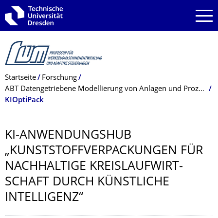
Zur Hauptnavigation springen
Zur Suche springen
Zum Inhalt springen
Breadcrumb-Menü
Startseite
Forschung
ABT Datengetriebene Modellierung von Anlagen und Prozessen
KIOptiPack
KI-ANWENDUNGSHUB
„KUNSTSTOFFVER­PACKUNGEN FÜR
NACHHALTIGE KREISLAUFWIRT­
SCHAFT DURCH KÜNSTLICHE
INTELLIGENZ“