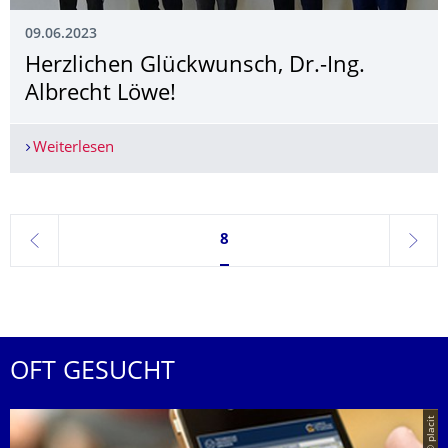
09.06.2023
Herzlichen Glückwunsch, Dr.-Ing.
Albrecht Löwe!
Weiterlesen
Herzlichen Glückwunsch, Dr.-Ing. Albrecht Löwe
Seite 8, aktuell ausgewählt
8
zurück
weite
OFT GESUCHT
© placit