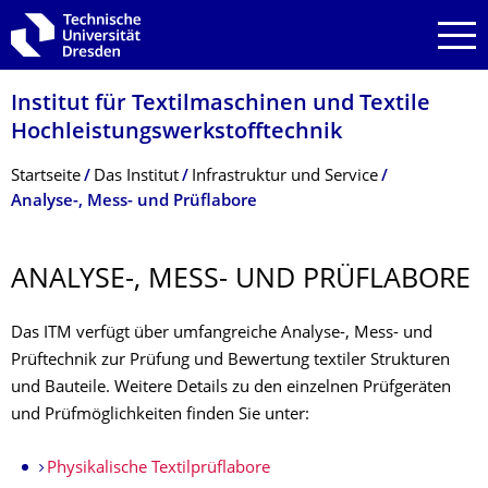
Zur Hauptnavigation springen
Zur Suche springen
Zum Inhalt springen
Institut für Textilmaschinen und Textile
Hochleistungswerk­stofftechnik
Breadcrumb-Menü
Startseite
Das Institut
Infrastruktur und Service
Analyse-, Mess- und Prüflabore
ANALYSE-, MESS- UND PRÜFLABORE
Das ITM verfügt über umfangreiche Analyse-, Mess- und
Prüftechnik zur Prüfung und Bewertung textiler Strukturen
und Bauteile. Weitere Details zu den einzelnen Prüfgeräten
und Prüfmöglichkeiten finden Sie unter:
Physikalische Textilprüflabore