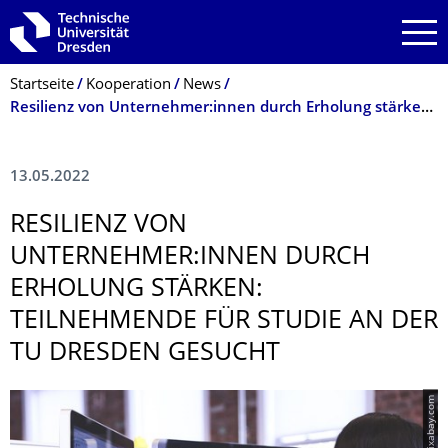
Zur Hauptnavigation springen
Zur Suche springen
Zum Inhalt springen
Breadcrumb-Menü
Startseite
Kooperation
News
Resilienz von Unternehmer:innen durch Erholung stärken: Teilnehmende für Studie an der TU Dresden gesucht
13.05.2022
RESILIENZ VON
UNTERNEHMER:INNEN DURCH
ERHOLUNG STÄRKEN:
TEILNEHMENDE FÜR STUDIE AN DER
TU DRESDEN GESUCHT
© pixabay.com