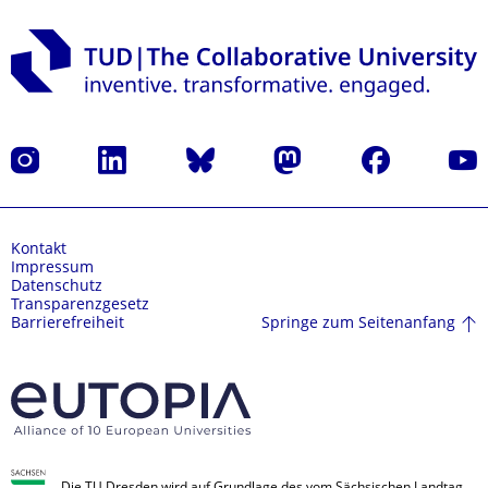
Instagram
LinkedIn
Bluesky
Mastodon
Facebook
Yout
Kontakt
Impressum
Datenschutz
Transparenzgesetz
Springe zum Seitenanfang
Barrierefreiheit