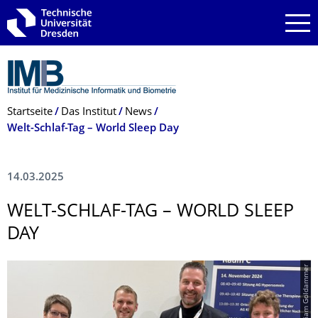
Zur Hauptnavigation springen
Zur Suche springen
Zum Inhalt springen
Breadcrumb-Menü
Startseite
Das Institut
News
Welt-Schlaf-Tag – World Sleep Day
14.03.2025
WELT-SCHLAF-TAG – WORLD SLEEP
DAY
© Miriam Goldammer