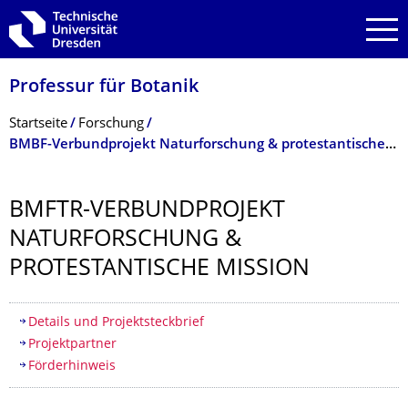
Zur Hauptnavigation springen
Zur Suche springen
Zum Inhalt springen
Professur für Botanik
Breadcrumb-Menü
Startseite
Forschung
BMBF-Verbundprojekt Naturforschung & protestantische Mission
BMFTR-VERBUNDPROJEKT
NATURFORSCHUNG &
PROTESTANTISCHE MISSION
Inhaltsverzeichnis
Details und Projektsteck­brief
Projektpartner
Förderhinweis