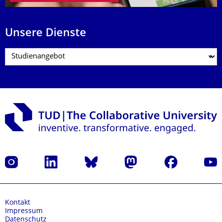
Unsere Dienste
Instagram
LinkedIn
Bluesky
Mastodon
Facebook
Yout
Kontakt
Impressum
Datenschutz