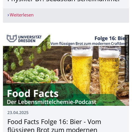
Weiterlesen
Ars legendi-Fakultätenpreis für TUD-Physiker D
© TUD/shaiith-stock.adobe.com
23.04.2025
Food Facts Folge 16: Bier - Vom
flüssigen Brot zum modernen