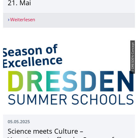
21. Mai
Weiterlesen
"Fit von innen – Mit bewusster Ernährung zu me
© DRESDEN-Concept
05.05.2025
Science meets Culture –