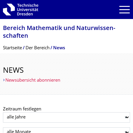
Zur Hauptnavigation springen
Zur Suche springen
Zum Inhalt springen
Bereich Mathematik und Natur­wissen­
schaften
Breadcrumb-Menü
Startseite
Der­ ­­­Bereich
News
NEWS
Newsübersicht abonnieren
Zeitraum festlegen
Jahr auswählen
Monat auswählen