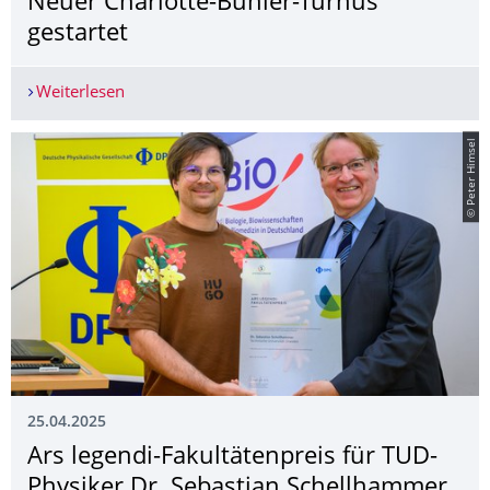
Neuer Charlotte-Bühler-Turnus
gestartet
Weiterlesen
Gemeinsam durch die Postdoc-Phase: Neuer Char
© Peter Himsel
25.04.2025
Ars legendi-Fakultätenpreis für TUD-
Physiker Dr. Sebastian Schellhammer