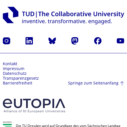
Instagram
LinkedIn
Bluesky
Mastodon
Facebook
Yout
Kontakt
Impressum
Datenschutz
Transparenzgesetz
Springe zum Seitenanfang
Barrierefreiheit
Die TU Dresden wird auf Grundlage des vom Sächsischen Landtag