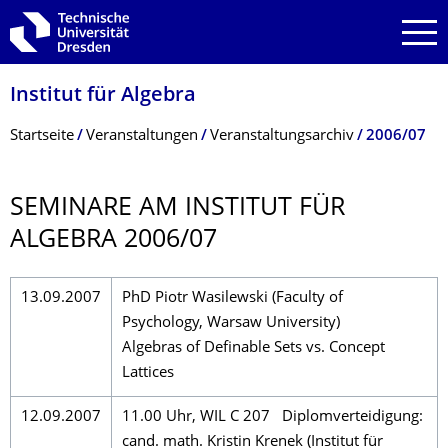
Zur Hauptnavigation springen
Zur Suche springen
Zum Inhalt springen
Institut für Algebra
Breadcrumb-Menü
Startseite
Veranstaltungen
Veranstaltungsarchiv
2006/07
SEMINARE AM INSTITUT FÜR
ALGEBRA 2006/07
13.09.2007
PhD Piotr Wasilewski (Faculty of
Psychology, Warsaw University)
Algebras of Definable Sets vs. Concept
Lattices
12.09.2007
11.00 Uhr, WIL C 207 Diplomverteidigung:
cand. math. Kristin Krenek (Institut für