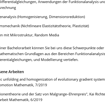
 Differentialgleichungen, Anwendungen der Funktionalanalysis un
nsrechnung
enanalysis (Homogenisierung, Dimensionsreduktion)
smechanik (Nichtlineare Elastizitätstheorie, Plastizität)
ien mit Mikrostruktur, Random Media
ner Bachelorarbeit können Sie bei uns diese Schwerpunkte oder 
athematischen Grundlagen aus den Bereichen Funktionalanalysis
fferentialgleichungen, und Modellierung vertiefen.
sene Arbeiten
ic unfolding and homogenization of evolutionary gradient system
romotion Mathematik, 7/2019
tionentheorie und der Satz von Malgrange–Ehrenpreis", Kai Richte
arbeit Mathematik, 6/2019