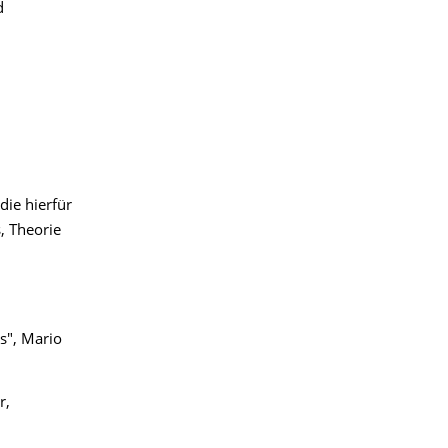
d
die hierfür
, Theorie
s", Mario
r,