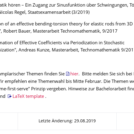
tik hören – Ein Zugang zur Sinusfunktion über Schwingungen, T
Nicolas Regel, Staatsexamensarbeit (3/2019)
on of an effective bending-torsion theory for elastic rods from 3D
", Robert Bauer, Masterarbeit Technomathematik, 9/2017
ation of Effective Coefficients via Periodization in Stochastic
zation", Andreas Kunze, Masterarbeit, Technomathematik 9/20
xamplarischer Themen finden Sie
hier
. Bitte melden Sie sich bei
 Wir empfehlen eine Themenwahl bis Mitte Februar. Die Themen 
me-first-serve" Prinzip vergeben. Hinweise zur Bachelorarbeit fin
nd
LaTeX template
.
Letzte Änderung: 29.08.2019