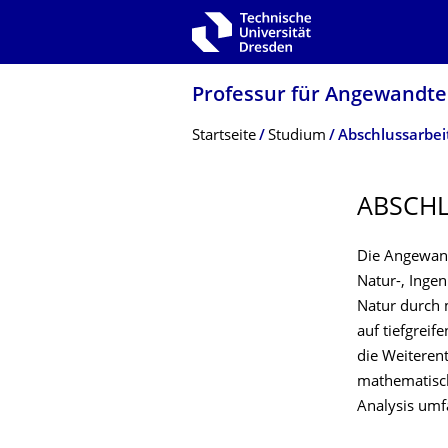
Zur Hauptnavigation springen
Zur Suche springen
Zum Inhalt springen
Professur für Angewandte
Breadcrumb-Menü
Startseite
Studium
Abschlussarbei
ABSCHL
Die Angewand
Natur-, Inge
Natur durch 
auf tiefgrei
die Weiteren
mathematisch
Analysis umf