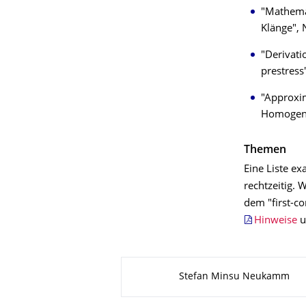
"Mathema
Klänge", 
"Derivati
prestress
"Approxim
Homogeni
Themen
Eine Liste e
rechtzeitig.
dem "first-co
Hinweise
u
Zu dieser Seite
Stefan Minsu Neukamm