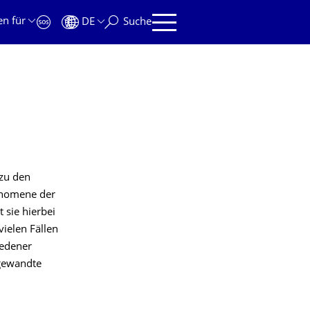
en für
DE
Suche
 zu den
änomene der
 sie hierbei
ielen Fällen
iedener
ngewandte