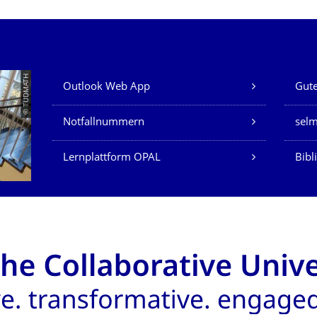
Unsere Dienste
© TUDMATH
Outlook Web App
Gute
Notfallnummern
sel
Lernplattform OPAL
Bibl