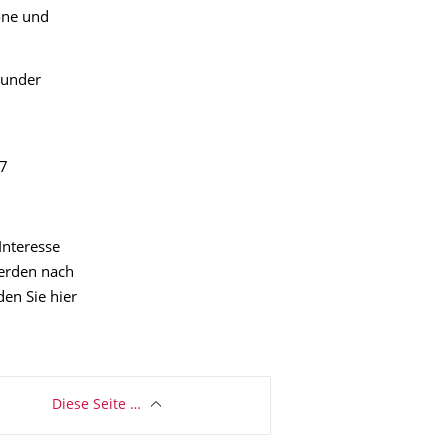
öne und
 under
17
 Interesse
werden nach
den Sie hier
Diese Seite …