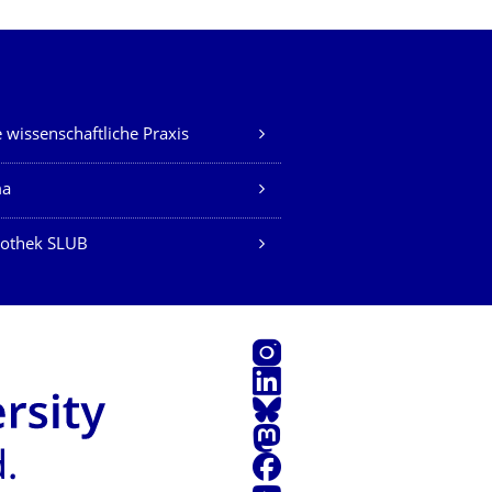
 wissenschaftliche Praxis
ma
iothek SLUB
Instagram
LinkedIn
Bluesky
Mastodon
Facebook
Youtube