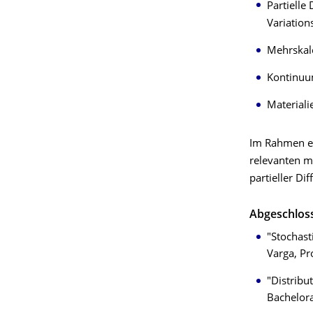
Partielle
Variatio
Mehrskal
Kontinuum
Material
Im Rahmen ei
relevanten m
partieller Di
Abgeschlos
"Stochast
Varga, P
"Distribu
Bachelor