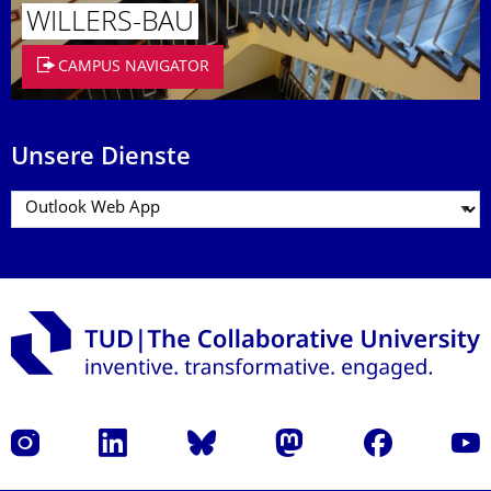
WILLERS-BAU
CAMPUS NAVIGATOR
Unsere Dienste
Instagram
LinkedIn
Bluesky
Mastodon
Facebook
Yout