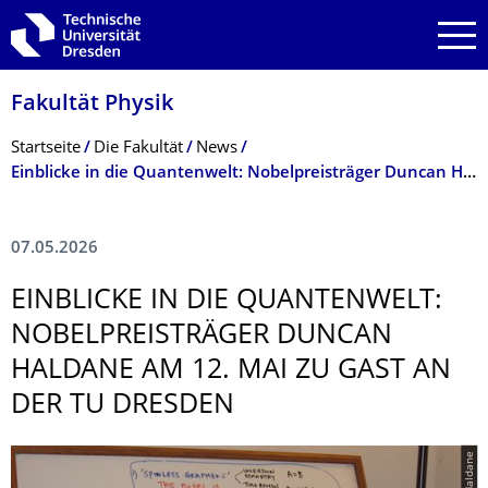
Zur Hauptnavigation springen
Zur Suche springen
Zum Inhalt springen
Fakultät Physik
Breadcrumb-Menü
Startseite
Die Fakultät
News
Einblicke in die Quantenwelt: Nobelpreisträger Duncan Haldane am 12. Mai zu Gast an der TU Dresden
07.05.2026
EINBLICKE IN DIE QUANTENWELT:
NOBELPREISTRÄ­GER DUNCAN
HALDANE AM 12. MAI ZU GAST AN
DER TU DRESDEN