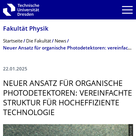
Zur Hauptnavigation springen
Zur Suche springen
Zum Inhalt springen
Fakultät Physik
Breadcrumb-Menü
Startseite
Die Fakultät
News
Neuer Ansatz für organische Photodetektoren: vereinfachte Struktur für hocheffiziente Technologie
22.01.2025
NEUER ANSATZ FÜR ORGANISCHE
PHOTODETEKTOREN: VEREINFACHTE
STRUKTUR FÜR HOCHEFFIZIENTE
TECHNOLOGIE
© Kai Schmidt