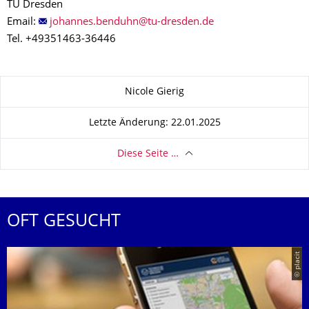
TU Dresden
Email:
Tel. +49351463-36446
Zu dieser Seite
Nicole Gierig
Letzte Änderung: 22.01.2025
Diese Seite …
OFT GESUCHT
© placit