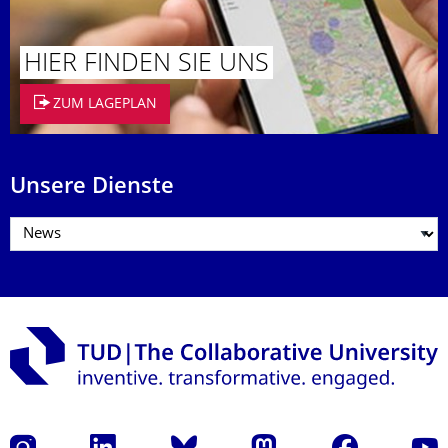
HIER FINDEN SIE UNS
ZUM LAGEPLAN
Unsere Dienste
Instagram
LinkedIn
Bluesky
Mastodon
Facebook
Yout