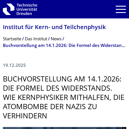
Zur Hauptnavigation springen
Zur Suche springen
Zum Inhalt springen
Institut für Kern- und Teilchenphysik
Breadcrumb-Menü
Startseite
Das Institut
News
Buchvorstellung am 14.1.2026: Die Formel des Widerstands. Wie Kernphysiker mithalfen, die Atombombe der Nazis zu verhindern
19.12.2025
BUCHVORSTELLUNG AM 14.1.2026:
DIE FORMEL DES WIDERSTANDS.
WIE KERNPHYSIKER MITHALFEN, DIE
ATOMBOMBE DER NAZIS ZU
VERHINDERN