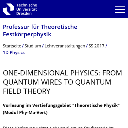
Zur Hauptnavigation springen
Zur Suche springen
Zum Inhalt springen
Professur für Theoretische
Festkörperphysik
Breadcrumb-Menü
Startseite
Studium
Lehrveranstaltungen
SS 2017
1D Physics
ONE-DIMENSIONAL PHYSICS: FROM
QUANTUM WIRES TO QUANTUM
FIELD THEORY
Vorlesung im Vertiefungsgebiet "Theoretische Physik"
(Modul Phy-Ma-Vert)