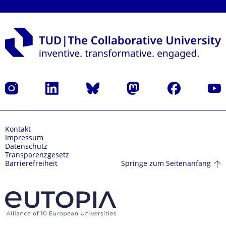
Instagram
LinkedIn
Bluesky
Mastodon
Facebook
Yout
Kontakt
Impressum
Datenschutz
Transparenzgesetz
Springe zum Seitenanfang
Barrierefreiheit