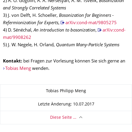
2) A. O. Gogolin, A. A. Nersesyan, A. M. Tsvelik,
Bosonization
and Strongly Correlated Systems
3) J. von Delft, H. Schoeller,
Bosonization for Beginners -
Refermionization for Experts
,
arXiv:cond-mat/9805275
4) D. Sénéchal,
An introduction to bosonization
,
arXiv:cond-
mat/9908262
5) J. W. Negele, H. Orland,
Quantum Many-Particle Systems
Kontakt:
bei Fragen zur Vorlesung können Sie sich gerne an
Tobias Meng
wenden.
Zu dieser Seite
Tobias Philipp Meng
Letzte Änderung: 10.07.2017
Diese Seite …