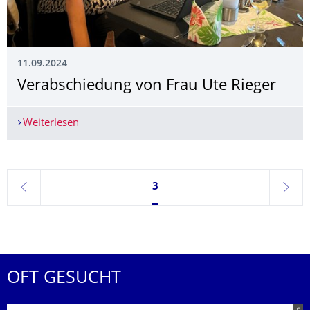
11.09.2024
Verabschiedung von Frau Ute Rieger
Weiterlesen
Verabschiedung von Frau Ute Rieger
Seite 3, aktuell ausgewählt
3
zurück
weite
OFT GESUCHT