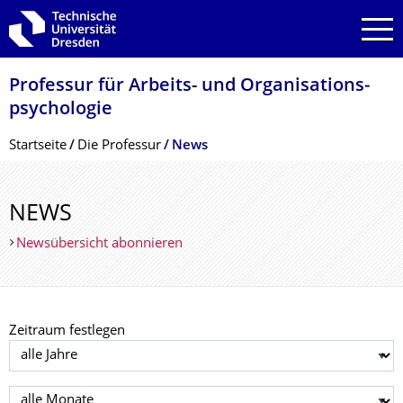
Zur Hauptnavigation springen
Zur Suche springen
Zum Inhalt springen
Professur für Arbeits- und Organisations­
psychologie
Breadcrumb-Menü
Startseite
Die Professur
News
NEWS
Newsübersicht abonnieren
Zeitraum festlegen
Jahr auswählen
Monat auswählen