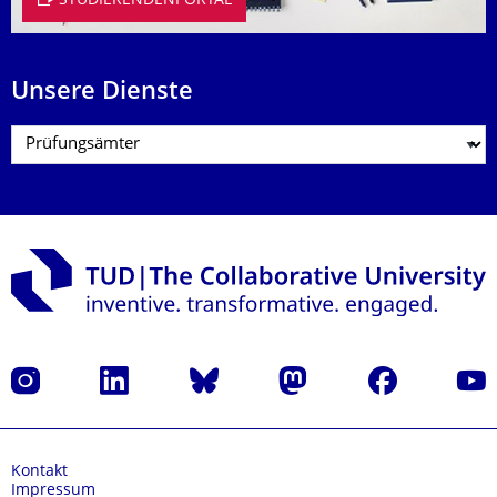
STUDIERENDENPORTAL
Unsere Dienste
Instagram
LinkedIn
Bluesky
Mastodon
Facebook
Yout
Kontakt
Impressum