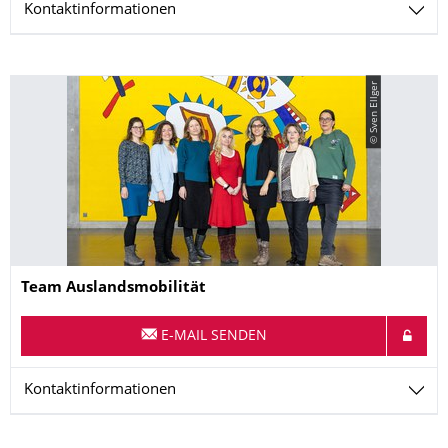
Kontaktinformationen
© Sven Ellger
Name
Team Auslandsmobilität
E-MAIL SENDEN
Kontaktinformationen