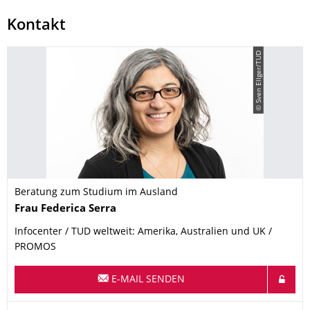
Kontakt
© Sven Ellger/TUD
Beratung zum Studium im Ausland
Name
Frau
Federica
Serra
Infocenter / TUD weltweit: Amerika, Australien und UK /
PROMOS
E-MAIL SENDEN