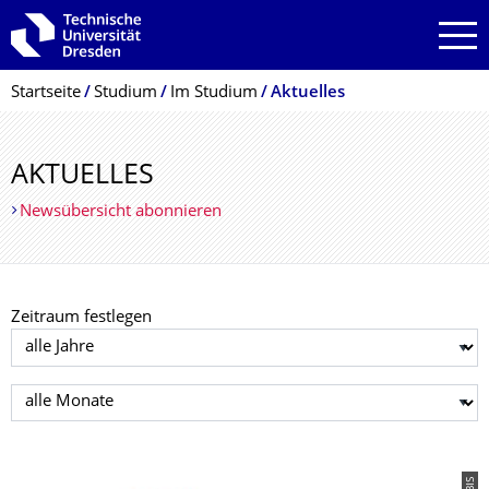
Zur Hauptnavigation springen
Zur Suche springen
Zum Inhalt springen
Breadcrumb-Menü
Startseite
Studium
Im Studium
Aktuelles
AKTUELLES
Newsübersicht abonnieren
Zeitraum festlegen
Jahr auswählen
Monat auswählen