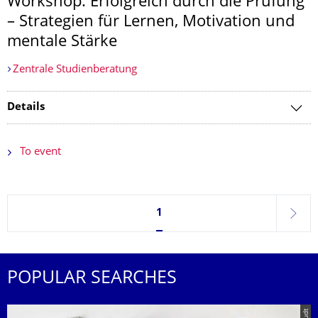
Workshop: Erfolgreich durch die Prüfung
– Strategien für Lernen, Motivation und
mentale Stärke
Zentrale Studienberatung
Details
To event
Currently on page 1
1
next
POPULAR SEARCHES