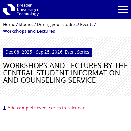
Skip to main navigation
Skip to search
Skip to content
Breadcrumb Menu
Home
Studies
During your studies
Events
Workshops and Lectures
Dec 08, 2025 - Sep 25, 2026; Event Series
WORKSHOPS AND LECTURES BY THE
CENTRAL STUDENT INFORMATION
AND COUNSELING SERVICE
Add complete event series to calendar