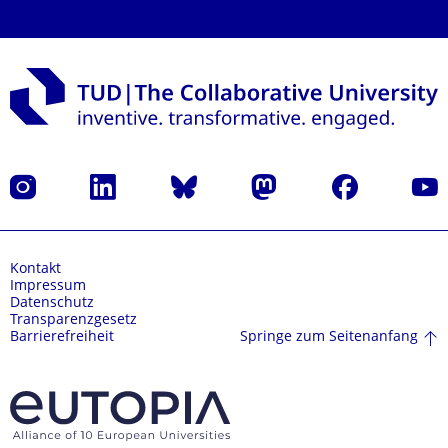
Instagram
LinkedIn
Bluesky
Mastodon
Facebook
Yout
Kontakt
Impressum
Datenschutz
Transparenzgesetz
Springe zum Seitenanfang
Barrierefreiheit