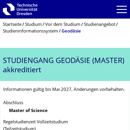
Zur Hauptnavigation springen
Zur Suche springen
Zum Inhalt springen
Breadcrumb-Menü
Startseite
Studium
Vor dem Studium
Studienangebot
Studieninformationssystem
Geodäsie
STUDIENGANG
GEODÄSIE (MASTER)
akkreditiert
Informationen gültig bis Mai 2027, Änderungen vorbehalten.
Abschluss
Master of Science
Regelstudienzeit Vollzeitstudium
(Teilzeitstudium)