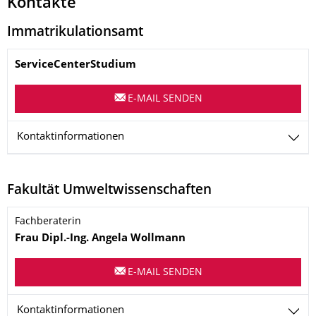
Kontakte
Immatrikulationsamt
Name
ServiceCenterStudium
E-MAIL SENDEN
Kontaktinformationen
Fakultät Umweltwissenschaften
Name
Fachberaterin
Frau
Dipl.-Ing.
Angela
Wollmann
E-MAIL SENDEN
Kontaktinformationen