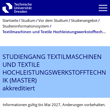
Zur Hauptnavigation springen
Zur Suche springen
Zum Inhalt springen
Breadcrumb-Menü
Startseite
Studium
Vor dem Studium
Studienangebot
Studieninformationssystem
Textilmaschinen und Textile Hochleistungswerkstofftechnik
STUDIENGANG
TEXTILMASCHINEN
UND TEXTILE
HOCHLEISTUNGSWERKSTOFFTECHN
IK (MASTER)
akkreditiert
Informationen gültig bis Mai 2027, Änderungen vorbehalten.