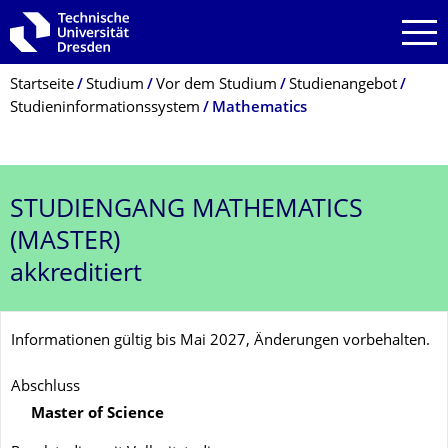
Zur Hauptnavigation springen
Zur Suche springen
Zum Inhalt springen
Breadcrumb-Menü
Startseite
Studium
Vor dem Studium
Studienangebot
Studieninformationssystem
Mathematics
STUDIENGANG
MATHEMATICS
(MASTER)
akkreditiert
Informationen gültig bis Mai 2027, Änderungen vorbehalten.
Abschluss
Master of Science