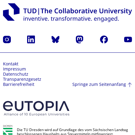
Instagram
LinkedIn
Bluesky
Mastodon
Facebook
Yout
Kontakt
Impressum
Datenschutz
Transparenzgesetz
Springe zum Seitenanfang
Barrierefreiheit
Die TU Dresden wird auf Grundlage des vom Sächsischen Landtag
beschlossenen Haushalts aus Steuermitteln mitfinanziert.