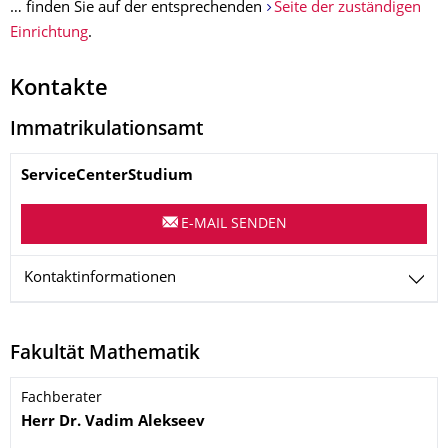
… finden Sie auf der entsprechenden
Seite der zuständigen
Einrichtung
.
Kontakte
Immatrikulationsamt
Name
ServiceCenterStudium
E-MAIL SENDEN
Kontaktinformationen
Fakultät Mathematik
Name
Fachberater
Herr
Dr.
Vadim
Alekseev