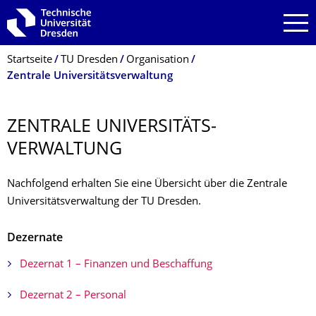
Zur Hauptnavigation springen
Zur Suche springen
Zum Inhalt springen
Breadcrumb-Menü
Startseite
TU Dresden
Organisation
Zentrale Universitätsverwaltung
ZENTRALE UNIVERSITÄTS­
VERWALTUNG
Nachfolgend erhalten Sie eine Übersicht über die Zentrale
Universitätsverwaltung der TU Dresden.
Dezernate
Dezernat 1 – Finanzen und Beschaffung
Dezernat 2 – Personal