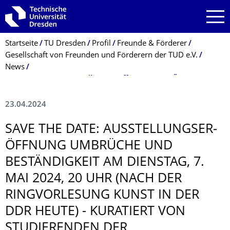
Zur Hauptnavigation springen
Zur Suche springen
Zum Inhalt springen
Breadcrumb-Menü
Startseite
TU Dresden
Profil
Freunde & Förderer
Gesellschaft von Freunden und Förderern der TUD e.V.
News
SAVE THE DATE: Ausstellungseröffnung UMBRÜCHE UND BESTÄNDIGKEIT am Dienstag, 7. Mai 2024, 20 Uhr (nach der Ringvorlesung Kunst in der DDR heute) - kuratiert von Studierenden der Kunstgeschichte an der TU Dresden
23.04.2024
SAVE THE DATE: AUSSTELLUNGSER­
ÖFFNUNG UMBRÜCHE UND
BESTÄNDIGKEIT AM DIENSTAG, 7.
MAI 2024, 20 UHR (NACH DER
RINGVORLESUNG KUNST IN DER
DDR HEUTE) - KURATIERT VON
STUDIERENDEN DER