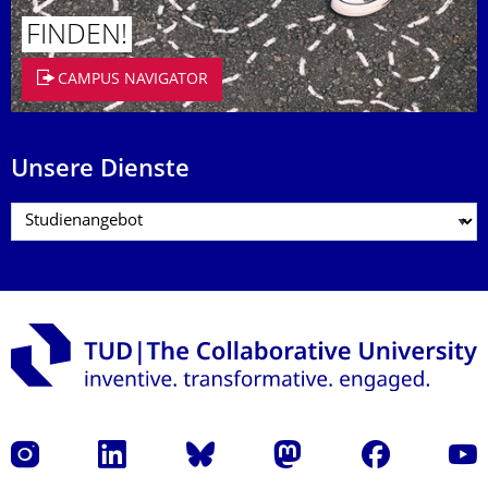
FINDEN!
CAMPUS NAVIGATOR
Unsere Dienste
Instagram
LinkedIn
Bluesky
Mastodon
Facebook
Yout