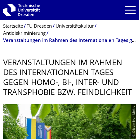
Zur Hauptnavigation springen
Zur Suche springen
Zum Inhalt springen
Breadcrumb-Menü
Startseite
TU Dresden
Universitätskultur
Antidiskriminierung
Veranstaltungen im Rahmen des Internationalen Tages gegen Homo-, Bi-, Inter- und Transphobie bzw. Feindlichkeit
VERANSTALTUNGEN IM RAHMEN
DES INTERNATIONALEN TAGES
GEGEN HOMO-, BI-, INTER- UND
TRANSPHOBIE BZW. FEINDLICHKEIT
© Crispin Iven Mokry