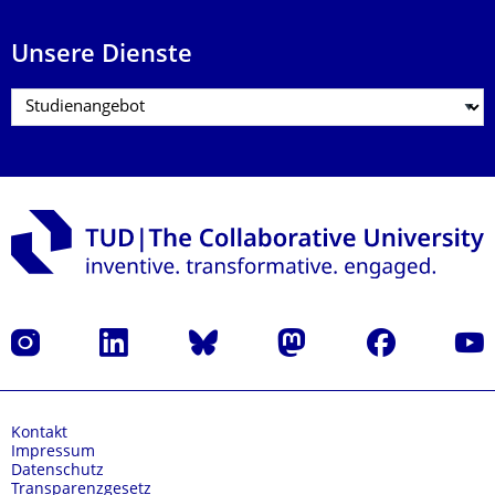
Unsere Dienste
Instagram
LinkedIn
Bluesky
Mastodon
Facebook
Yout
Kontakt
Impressum
Datenschutz
Transparenzgesetz